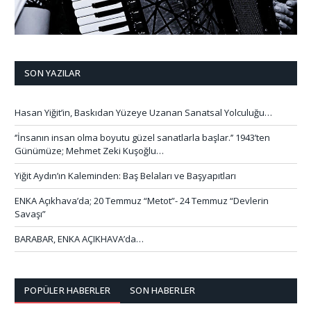
SON YAZILAR
Hasan Yiğit’in, Baskıdan Yüzeye Uzanan Sanatsal Yolculuğu…
‘’İnsanın insan olma boyutu güzel sanatlarla başlar.’’ 1943’ten
Günümüze; Mehmet Zeki Kuşoğlu…
Yiğit Aydın’ın Kaleminden: Baş Belaları ve Başyapıtları
ENKA Açıkhava’da; 20 Temmuz “Metot”- 24 Temmuz “Devlerin
Savaşı”
BARABAR, ENKA AÇIKHAVA’da…
POPÜLER HABERLER
SON HABERLER