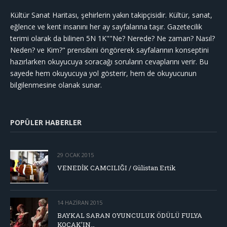
Kültür Sanat Haritası, şehirlerin yakın takipçisidir. Kültür, sanat,
eğlence ve kent insanını her ay sayfalarına taşır. Gazetecilik
terimi olarak da bilinen 5N 1K""Ne? Nerede? Ne zaman? Nasıl?
Neden? ve Kim?" prensibini öngörerek sayfalarının konseptini
hazırlarken okuyucuya soracağı soruların cevaplarını verir. Bu
sayede hem okuyucuya yol gösterir, hem de okuyucunun
bilgilenmesine olanak sunar.
POPÜLER HABERLER
29 OCAK 2015
VENEDİK CAMCILIĞI / Gülistan Ertik
14 HAZIRAN 2015
BAYKAL SARAN OYUNCULUK ÖDÜLÜ FULYA
KOÇAK’IN…