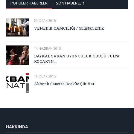
POPÜLER HABERLER
SON HABERLER
29 OCAK 2015
VENEDİK CAMCILIĞI / Gülistan Ertik
14 HAZIRAN 2015
BAYKAL SARAN OYUNCULUK ÖDÜLÜ FULYA
KOÇAK’IN…
19 OCAK 2015
Akbank Sanat’ta Ocak’ta Şiir Var
HAKKINDA