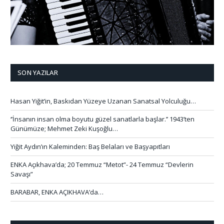
SON YAZILAR
Hasan Yiğit’in, Baskıdan Yüzeye Uzanan Sanatsal Yolculuğu…
‘’İnsanın insan olma boyutu güzel sanatlarla başlar.’’ 1943’ten
Günümüze; Mehmet Zeki Kuşoğlu…
Yiğit Aydın’ın Kaleminden: Baş Belaları ve Başyapıtları
ENKA Açıkhava’da; 20 Temmuz “Metot”- 24 Temmuz “Devlerin
Savaşı”
BARABAR, ENKA AÇIKHAVA’da…