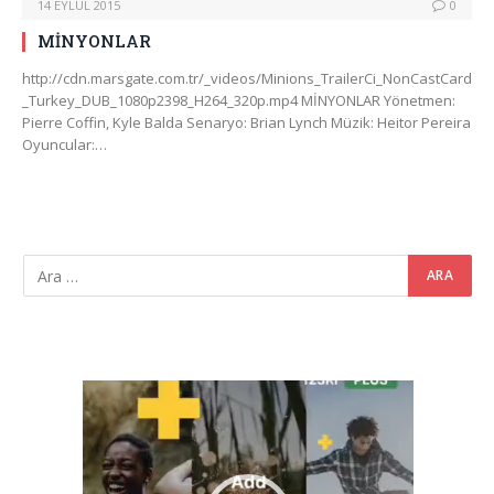
14 EYLÜL 2015
0
MİNYONLAR
http://cdn.marsgate.com.tr/_videos/Minions_TrailerCi_NonCastCard
_Turkey_DUB_1080p2398_H264_320p.mp4 MİNYONLAR Yönetmen:
Pierre Coffin, Kyle Balda Senaryo: Brian Lynch Müzik: Heitor Pereira
Oyuncular:…
Video
oynatıcı