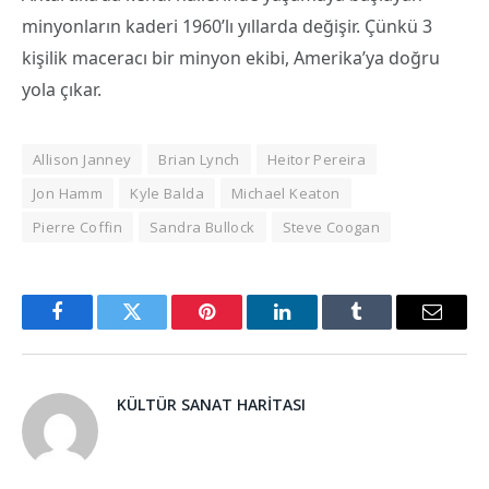
minyonların kaderi 1960’lı yıllarda değişir. Çünkü 3
kişilik maceracı bir minyon ekibi, Amerika’ya doğru
yola çıkar.
Allison Janney
Brian Lynch
Heitor Pereira
Jon Hamm
Kyle Balda
Michael Keaton
Pierre Coffin
Sandra Bullock
Steve Coogan
Facebook
Twitter
Pinterest
LinkedIn
Tumblr
Email
KÜLTÜR SANAT HARITASI