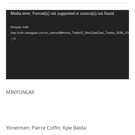
Video
Media error: Format(s) not supported or source(s) not found
oynatıcı
Dosyayı indir:
http://cdn.marsgate.com.tr/_videos/Minions_TrailerCi_NonCastCard_Turkey_DUB_10
_=1
MİNYONLAR
Yönetmen: Pierre Coffin, Kyle Balda