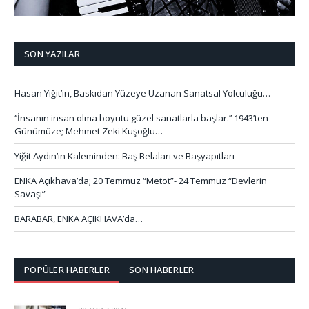
SON YAZILAR
Hasan Yiğit’in, Baskıdan Yüzeye Uzanan Sanatsal Yolculuğu…
‘’İnsanın insan olma boyutu güzel sanatlarla başlar.’’ 1943’ten
Günümüze; Mehmet Zeki Kuşoğlu…
Yiğit Aydın’ın Kaleminden: Baş Belaları ve Başyapıtları
ENKA Açıkhava’da; 20 Temmuz “Metot”- 24 Temmuz “Devlerin
Savaşı”
BARABAR, ENKA AÇIKHAVA’da…
POPÜLER HABERLER
SON HABERLER