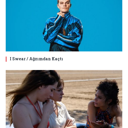
I Swear / Ağzımdan Kaçtı