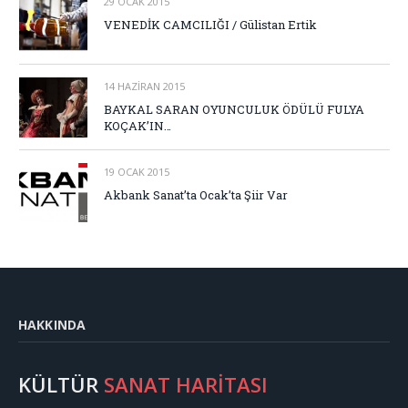
29 OCAK 2015
VENEDİK CAMCILIĞI / Gülistan Ertik
14 HAZIRAN 2015
BAYKAL SARAN OYUNCULUK ÖDÜLÜ FULYA
KOÇAK’IN…
19 OCAK 2015
Akbank Sanat’ta Ocak’ta Şiir Var
HAKKINDA
KÜLTÜR
SANAT HARİTASI