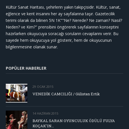
Kültür Sanat Haritası, şehirlerin yakın takipçisidir. Kültür, sanat,
eğlence ve kent insanını her ay sayfalarına taşır. Gazetecilik
terimi olarak da bilinen 5N 1K""Ne? Nerede? Ne zaman? Nasıl?
Neden? ve Kim?" prensibini öngörerek sayfalarının konseptini
hazırlarken okuyucuya soracağı soruların cevaplarını verir. Bu
sayede hem okuyucuya yol gösterir, hem de okuyucunun
bilgilenmesine olanak sunar.
POPÜLER HABERLER
29 OCAK 2015
VENEDİK CAMCILIĞI / Gülistan Ertik
14 HAZIRAN 2015
BAYKAL SARAN OYUNCULUK ÖDÜLÜ FULYA
KOÇAK’IN…