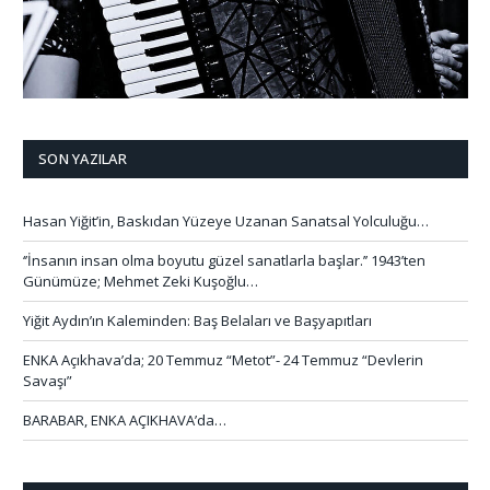
SON YAZILAR
Hasan Yiğit’in, Baskıdan Yüzeye Uzanan Sanatsal Yolculuğu…
‘’İnsanın insan olma boyutu güzel sanatlarla başlar.’’ 1943’ten
Günümüze; Mehmet Zeki Kuşoğlu…
Yiğit Aydın’ın Kaleminden: Baş Belaları ve Başyapıtları
ENKA Açıkhava’da; 20 Temmuz “Metot”- 24 Temmuz “Devlerin
Savaşı”
BARABAR, ENKA AÇIKHAVA’da…