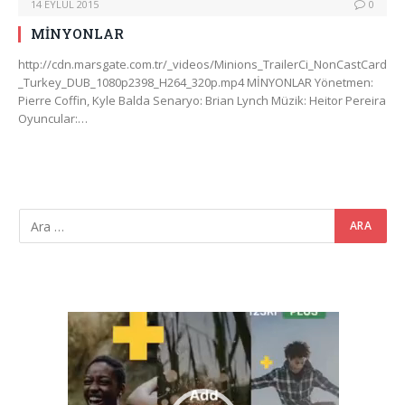
14 EYLÜL 2015
0
MİNYONLAR
http://cdn.marsgate.com.tr/_videos/Minions_TrailerCi_NonCastCard
_Turkey_DUB_1080p2398_H264_320p.mp4 MİNYONLAR Yönetmen:
Pierre Coffin, Kyle Balda Senaryo: Brian Lynch Müzik: Heitor Pereira
Oyuncular:…
Video
oynatıcı