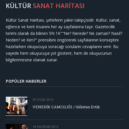
KÜLTÜR
SANAT HARİTASI
Kültür Sanat Haritası, şehirlerin yakın takipçisidir. Kültür, sanat,
eğlence ve kent insanını her ay sayfalarına taşır. Gazetecilik
terimi olarak da bilinen 5N 1K""Ne? Nerede? Ne zaman? Nasıl?
Neden? ve Kim?" prensibini öngörerek sayfalarının konseptini
hazırlarken okuyucuya soracağı soruların cevaplarını verir. Bu
sayede hem okuyucuya yol gösterir, hem de okuyucunun
bilgilenmesine olanak sunar.
POPÜLER HABERLER
29 OCAK 2015
VENEDİK CAMCILIĞI / Gülistan Ertik
14 HAZIRAN 2015