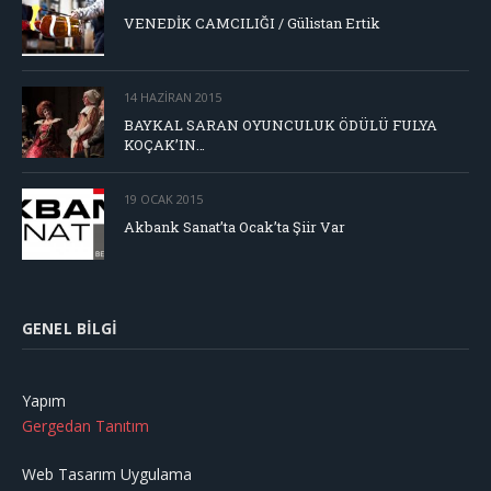
VENEDİK CAMCILIĞI / Gülistan Ertik
14 HAZIRAN 2015
BAYKAL SARAN OYUNCULUK ÖDÜLÜ FULYA
KOÇAK’IN…
19 OCAK 2015
Akbank Sanat’ta Ocak’ta Şiir Var
GENEL BILGI
Yapım
Gergedan Tanıtım
Web Tasarım Uygulama