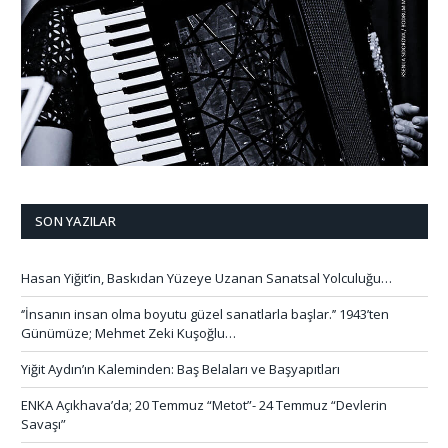
SON YAZILAR
Hasan Yiğit’in, Baskıdan Yüzeye Uzanan Sanatsal Yolculuğu…
‘’İnsanın insan olma boyutu güzel sanatlarla başlar.’’ 1943’ten
Günümüze; Mehmet Zeki Kuşoğlu…
Yiğit Aydın’ın Kaleminden: Baş Belaları ve Başyapıtları
ENKA Açıkhava’da; 20 Temmuz “Metot”- 24 Temmuz “Devlerin
Savaşı”