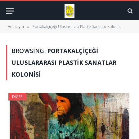
Anasayfa
Portakalçiçeği Uluslararası Plastik Sanatlar Kolonisi
»
BROWSING:
PORTAKALÇIÇEĞI
ULUSLARARASI PLASTIK SANATLAR
KOLONISI
DIĞER