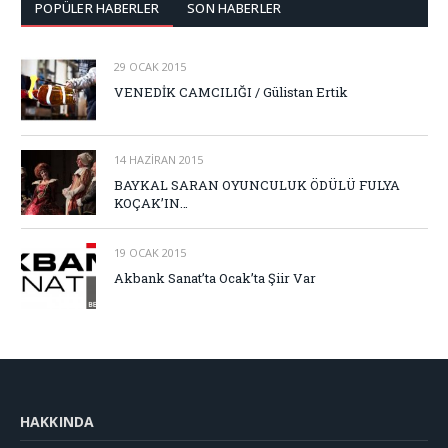
POPÜLER HABERLER
SON HABERLER
29 OCAK 2015
VENEDİK CAMCILIĞI / Gülistan Ertik
14 HAZIRAN 2015
BAYKAL SARAN OYUNCULUK ÖDÜLÜ FULYA
KOÇAK’IN…
19 OCAK 2015
Akbank Sanat’ta Ocak’ta Şiir Var
HAKKINDA