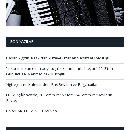
SON YAZILAR
Hasan Yiğit’in, Baskıdan Yüzeye Uzanan Sanatsal Yolculuğu…
‘’İnsanın insan olma boyutu güzel sanatlarla başlar.’’ 1943’ten
Günümüze; Mehmet Zeki Kuşoğlu…
Yiğit Aydın’ın Kaleminden: Baş Belaları ve Başyapıtları
ENKA Açıkhava’da; 20 Temmuz “Metot”- 24 Temmuz “Devlerin
Savaşı”
BARABAR, ENKA AÇIKHAVA’da…