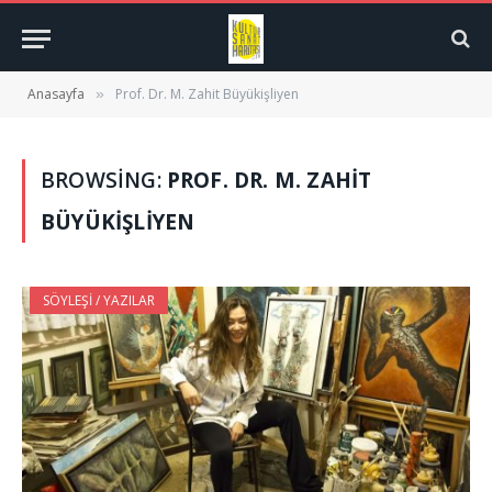
Anasayfa
Prof. Dr. M. Zahit Büyükişliyen
»
BROWSING:
PROF. DR. M. ZAHIT
BÜYÜKIŞLIYEN
SÖYLEŞI / YAZILAR