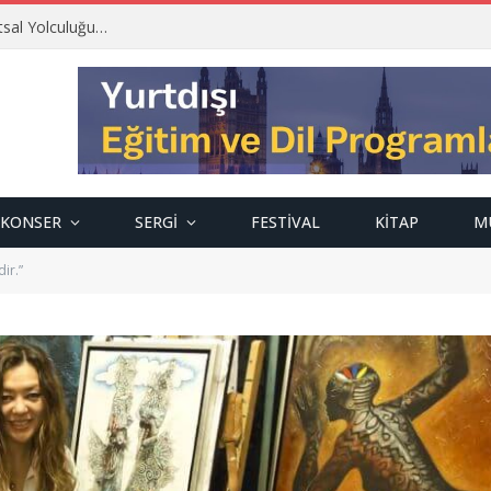
tsal Yolculuğu…
KONSER
SERGI
FESTIVAL
KITAP
M
ir.”