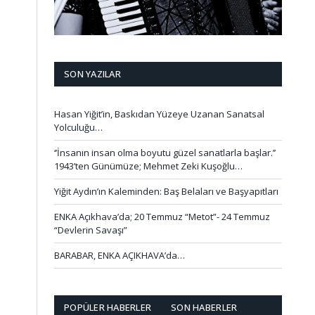
SON YAZILAR
Hasan Yiğit’in, Baskıdan Yüzeye Uzanan Sanatsal
Yolculuğu…
‘’İnsanın insan olma boyutu güzel sanatlarla başlar.’’
1943’ten Günümüze; Mehmet Zeki Kuşoğlu…
Yiğit Aydın’ın Kaleminden: Baş Belaları ve Başyapıtları
ENKA Açıkhava’da; 20 Temmuz “Metot”- 24 Temmuz
“Devlerin Savaşı”
BARABAR, ENKA AÇIKHAVA’da…
POPÜLER HABERLER
SON HABERLER