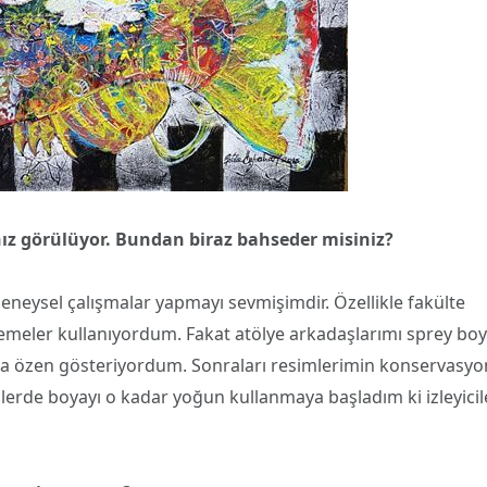
ınız görülüyor. Bundan biraz bahseder misiniz?
eysel çalışmalar yapmayı sevmişimdir. Özellikle fakülte
zemeler kullanıyordum. Fakat atölye arkadaşlarımı sprey bo
aya özen gösteriyordum. Sonraları resimlerimin konservasy
erde boyayı o kadar yoğun kullanmaya başladım ki izleyicil