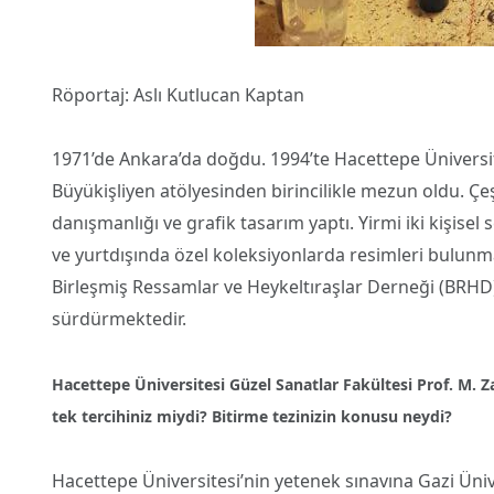
Röportaj: Aslı Kutlucan Kaptan
1971’de Ankara’da doğdu. 1994’te Hacettepe Üniversit
Büyükişliyen atölyesinden birincilikle mezun oldu. Çeş
danışmanlığı ve grafik tasarım yaptı. Yirmi iki kişisel s
ve yurtdışında özel koleksiyonlarda resimleri bulunma
Birleşmiş Ressamlar ve Heykeltıraşlar Derneği (BRHD)
sürdürmektedir.
Hacettepe Üniversitesi Güzel Sanatlar Fakültesi Prof. M. 
tek tercihiniz miydi? Bitirme tezinizin konusu neydi?
Hacettepe Üniversitesi’nin yetenek sınavına Gazi Ünive