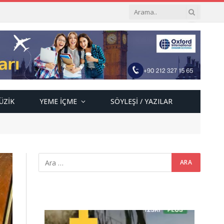
ÜZIK
YEME İÇME
SÖYLEŞI / YAZILAR
Video
oynatıcı