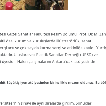
esi Güzel Sanatlar Fakültesi Resim Bölümü, Prof. Dr. M. Zah
itli özel kurum ve kuruluşlarda illüstratörlük, sanat
ergi açtı ve çok sayıda karma sergi ve etkinliğe katıldı. Yurtiç
ktadır. Uluslararası Plastik Sanatlar Derneği (UPSD) ve
 üyesidir. Halen çalışmalarını Ankara´daki atölyesinde
Zahit Büyükişliyen atölyesinden birincilikle mezun oldunuz. Bu b
rsitesi’nin sınavı ile aynı sıralarda girdim. Sonuçlar