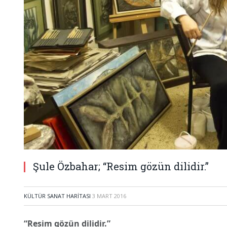
Şule Özbahar; “Resim gözün dilidir.”
KÜLTÜR SANAT HARITASI
3 MART 2016
“Resim gözün dilidir.”