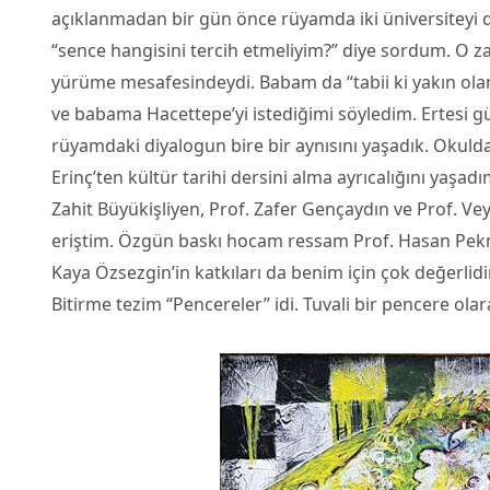
açıklanmadan bir gün önce rüyamda iki üniversiteyi 
“sence hangisini tercih etmeliyim?” diye sordum. O z
yürüme mesafesindeydi. Babam da “tabii ki yakın ola
ve babama Hacettepe’yi istediğimi söyledim. Ertesi 
rüyamdaki diyalogun bire bir aynısını yaşadık. Okulda 
Erinç’ten kültür tarihi dersini alma ayrıcalığını yaş
Zahit Büyükişliyen, Prof. Zafer Gençaydın ve Prof. V
eriştim. Özgün baskı hocam ressam Prof. Hasan Pekme
Kaya Özsezgin’in katkıları da benim için çok değerlidir
Bitirme tezim “Pencereler” idi. Tuvali bir pencere olar