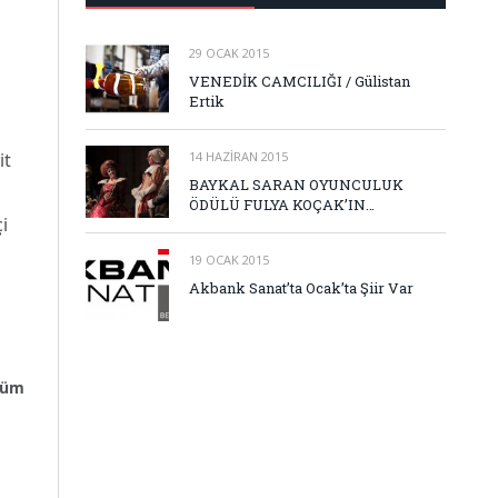
29 OCAK 2015
VENEDİK CAMCILIĞI / Gülistan
Ertik
14 HAZIRAN 2015
it
BAYKAL SARAN OYUNCULUK
ÖDÜLÜ FULYA KOÇAK’IN…
i
19 OCAK 2015
Akbank Sanat’ta Ocak’ta Şiir Var
ölüm