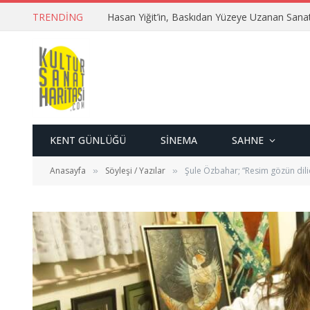
TRENDING
Hasan Yiğit’in, Baskıdan Yüzeye Uzanan Sana
KENT GÜNLÜĞÜ
SINEMA
SAHNE
Anasayfa
Söyleşi / Yazılar
Şule Özbahar; “Resim gözün dilid
»
»