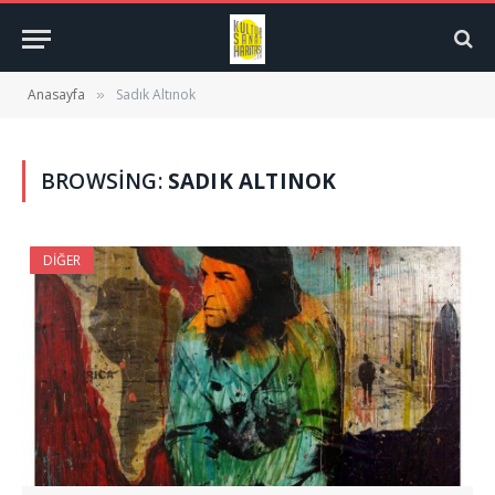
Anasayfa
Sadık Altınok
»
BROWSING:
SADIK ALTINOK
DIĞER