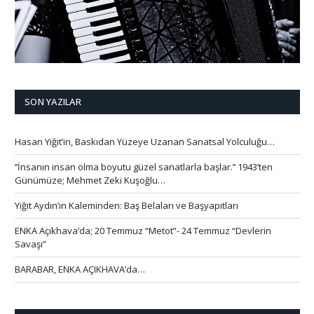
SON YAZILAR
Hasan Yiğit’in, Baskıdan Yüzeye Uzanan Sanatsal Yolculuğu…
‘’İnsanın insan olma boyutu güzel sanatlarla başlar.’’ 1943’ten
Günümüze; Mehmet Zeki Kuşoğlu…
Yiğit Aydın’ın Kaleminden: Baş Belaları ve Başyapıtları
ENKA Açıkhava’da; 20 Temmuz “Metot”- 24 Temmuz “Devlerin
Savaşı”
BARABAR, ENKA AÇIKHAVA’da…