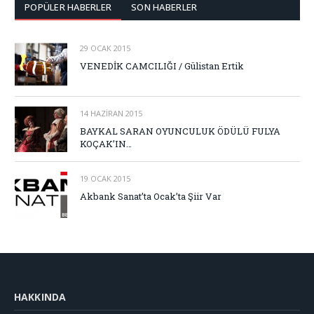
POPÜLER HABERLER
SON HABERLER
29 OCAK 2015
VENEDİK CAMCILIĞI / Gülistan Ertik
14 HAZIRAN 2015
BAYKAL SARAN OYUNCULUK ÖDÜLÜ FULYA
KOÇAK’IN…
19 OCAK 2015
Akbank Sanat’ta Ocak’ta Şiir Var
HAKKINDA