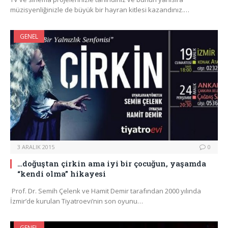
müzisyenliğinizle de büyük bir hayran kitlesi kazandınız.…
GENEL
3 ARALIK 2015
0
…doğuştan çirkin ama iyi bir çocuğun, yaşamda
“kendi olma” hikayesi
Prof. Dr. Semih Çelenk ve Hamit Demir tarafından 2000 yılında
İzmir’de kurulan Tiyatroevi’nin son oyunu…
GENEL