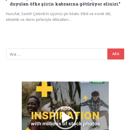
duyulan öfke şiirin kabzasına götürüyor elinizi.’’
Hurufat, Semih Çelenk’in üçüncü şiir kitabı. Etkili ve ironik dili,
eklektik ve derin şiirleriyle dikkatleri…
Video
oynatıcı