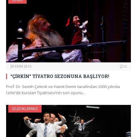
29 EKIM 2015
0
“ÇİRKİN” TİYATRO SEZONUNA BAŞLIYOR!
Prof. Dr. Semih Çelenk ve Hamit Demir tarafından 2000 yılında
İzmir’de kurulan Tiyatroevi’nin son oyunu…
İZLEDIKLERIMIZ