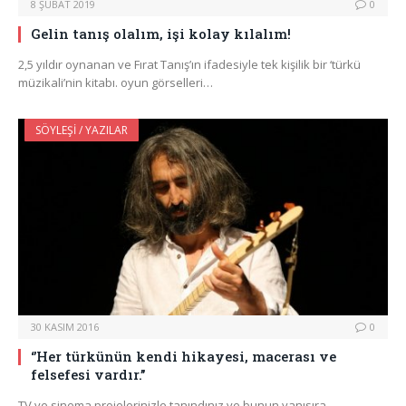
8 ŞUBAT 2019
0
Gelin tanış olalım, işi kolay kılalım!
2,5 yıldır oynanan ve Fırat Tanış’ın ifadesiyle tek kişilik bir ‘türkü
müzikali’nin kitabı. oyun görselleri…
SÖYLEŞI / YAZILAR
30 KASIM 2016
0
‘’Her türkünün kendi hikayesi, macerası ve
felsefesi vardır.’’
TV ve sinema projelerinizle tanındınız ve bunun yanısıra