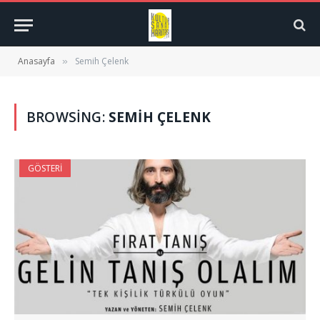
Anasayfa
Semih Çelenk
»
BROWSING:
SEMIH ÇELENK
GÖSTERI