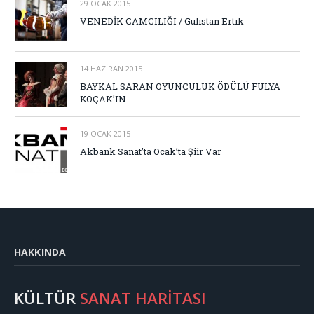
29 OCAK 2015
VENEDİK CAMCILIĞI / Gülistan Ertik
14 HAZIRAN 2015
BAYKAL SARAN OYUNCULUK ÖDÜLÜ FULYA
KOÇAK’IN…
19 OCAK 2015
Akbank Sanat’ta Ocak’ta Şiir Var
HAKKINDA
KÜLTÜR
SANAT HARİTASI