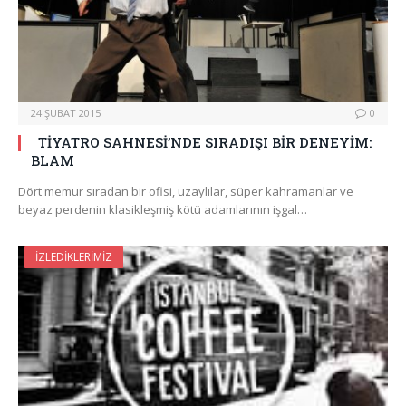
24 ŞUBAT 2015
0
TİYATRO SAHNESİ’NDE SIRADIŞI BİR DENEYİM:
BLAM
Dört memur sıradan bir ofisi, uzaylılar, süper kahramanlar ve
beyaz perdenin klasikleşmiş kötü adamlarının işgal…
İZLEDIKLERIMIZ