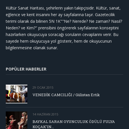
Kültür Sanat Haritası, şehirlerin yakın takipçisidir. Kültür, sanat,
eğlence ve kent insanını her ay sayfalarına taşır. Gazetecilik
terimi olarak da bilinen 5N 1K""Ne? Nerede? Ne zaman? Nasıl?
Neden? ve Kim?" prensibini öngörerek sayfalarının konseptini
hazırlarken okuyucuya soracağı soruların cevaplarını verir. Bu
sayede hem okuyucuya yol gösterir, hem de okuyucunun
bilgilenmesine olanak sunar.
POPÜLER HABERLER
29 OCAK 2015
VENEDİK CAMCILIĞI / Gülistan Ertik
14 HAZIRAN 2015
BAYKAL SARAN OYUNCULUK ÖDÜLÜ FULYA
KOÇAK’IN…