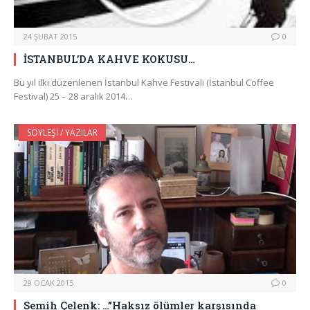
24 ŞUBAT 2015
0
İSTANBUL’DA KAHVE KOKUSU…
Bu yıl ilki düzenlenen İstanbul Kahve Festivali (İstanbul Coffee
Festival) 25 – 28 aralık 2014…
SÖYLEŞI / YAZILAR
29 OCAK 2015
0
Semih Çelenk: …”Haksız ölümler karşısında