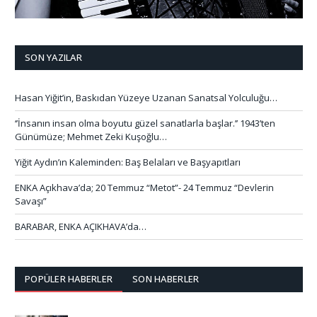
SON YAZILAR
Hasan Yiğit’in, Baskıdan Yüzeye Uzanan Sanatsal Yolculuğu…
‘’İnsanın insan olma boyutu güzel sanatlarla başlar.’’ 1943’ten
Günümüze; Mehmet Zeki Kuşoğlu…
Yiğit Aydın’ın Kaleminden: Baş Belaları ve Başyapıtları
ENKA Açıkhava’da; 20 Temmuz “Metot”- 24 Temmuz “Devlerin
Savaşı”
BARABAR, ENKA AÇIKHAVA’da…
POPÜLER HABERLER
SON HABERLER