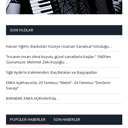
SON YAZILAR
Hasan Yiğit’in, Baskıdan Yüzeye Uzanan Sanatsal Yolculuğu…
‘’İnsanın insan olma boyutu güzel sanatlarla başlar.’’ 1943’ten
Günümüze; Mehmet Zeki Kuşoğlu…
Yiğit Aydın’ın Kaleminden: Baş Belaları ve Başyapıtları
ENKA Açıkhava’da; 20 Temmuz “Metot”- 24 Temmuz “Devlerin
Savaşı”
BARABAR, ENKA AÇIKHAVA’da…
POPÜLER HABERLER
SON HABERLER