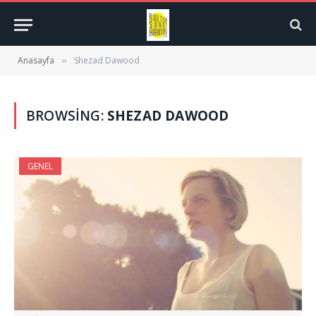
Anasayfa
Shezad Dawood
»
BROWSING:
SHEZAD DAWOOD
GENEL