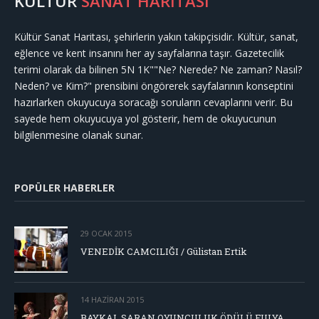
KÜLTÜR
SANAT HARİTASI
Kültür Sanat Haritası, şehirlerin yakın takipçisidir. Kültür, sanat,
eğlence ve kent insanını her ay sayfalarına taşır. Gazetecilik
terimi olarak da bilinen 5N 1K""Ne? Nerede? Ne zaman? Nasıl?
Neden? ve Kim?" prensibini öngörerek sayfalarının konseptini
hazırlarken okuyucuya soracağı soruların cevaplarını verir. Bu
sayede hem okuyucuya yol gösterir, hem de okuyucunun
bilgilenmesine olanak sunar.
POPÜLER HABERLER
29 OCAK 2015
VENEDİK CAMCILIĞI / Gülistan Ertik
14 HAZIRAN 2015
BAYKAL SARAN OYUNCULUK ÖDÜLÜ FULYA