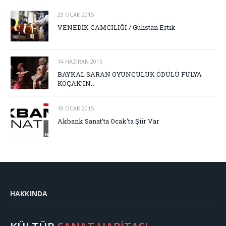
29 OCAK 2015
VENEDİK CAMCILIĞI / Gülistan Ertik
14 HAZIRAN 2015
BAYKAL SARAN OYUNCULUK ÖDÜLÜ FULYA
KOÇAK’IN…
19 OCAK 2015
Akbank Sanat’ta Ocak’ta Şiir Var
HAKKINDA