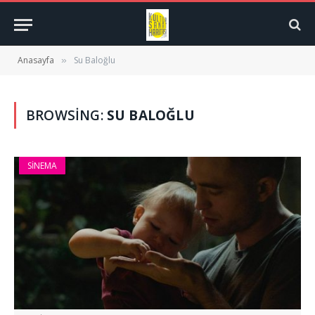
Anasayfa
Su Baloğlu
»
BROWSING:
SU BALOĞLU
SINEMA