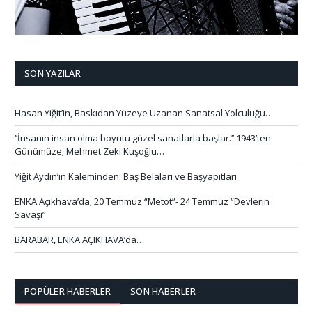
SON YAZILAR
Hasan Yiğit’in, Baskıdan Yüzeye Uzanan Sanatsal Yolculuğu…
‘’İnsanın insan olma boyutu güzel sanatlarla başlar.’’ 1943’ten
Günümüze; Mehmet Zeki Kuşoğlu…
Yiğit Aydın’ın Kaleminden: Baş Belaları ve Başyapıtları
ENKA Açıkhava’da; 20 Temmuz “Metot”- 24 Temmuz “Devlerin
Savaşı”
BARABAR, ENKA AÇIKHAVA’da…
POPÜLER HABERLER
SON HABERLER