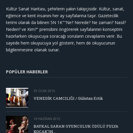
Kültür Sanat Haritası, şehirlerin yakın takipçisidir. Kültür, sanat,
eğlence ve kent insanını her ay sayfalarına taşır. Gazetecilik
terimi olarak da bilinen 5N 1K""Ne? Nerede? Ne zaman? Nasıl?
Neden? ve Kim?" prensibini öngörerek sayfalarının konseptini
hazırlarken okuyucuya soracağı soruların cevaplarını verir. Bu
sayede hem okuyucuya yol gösterir, hem de okuyucunun
bilgilenmesine olanak sunar.
POPÜLER HABERLER
29 OCAK 2015
VENEDİK CAMCILIĞI / Gülistan Ertik
14 HAZIRAN 2015
BAYKAL SARAN OYUNCULUK ÖDÜLÜ FULYA
KOÇAK’IN…