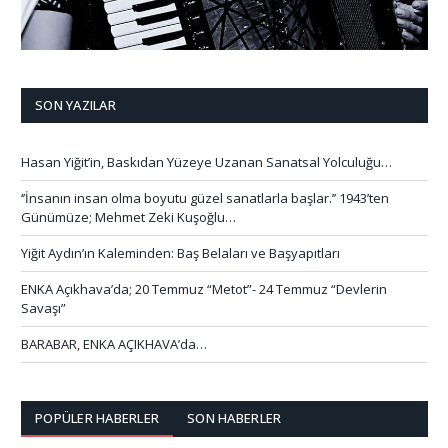
SON YAZILAR
Hasan Yiğit’in, Baskıdan Yüzeye Uzanan Sanatsal Yolculuğu…
‘’İnsanın insan olma boyutu güzel sanatlarla başlar.’’ 1943’ten
Günümüze; Mehmet Zeki Kuşoğlu…
Yiğit Aydın’ın Kaleminden: Baş Belaları ve Başyapıtları
ENKA Açıkhava’da; 20 Temmuz “Metot”- 24 Temmuz “Devlerin
Savaşı”
BARABAR, ENKA AÇIKHAVA’da…
POPÜLER HABERLER
SON HABERLER