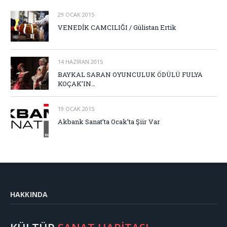
29 OCAK 2015
VENEDİK CAMCILIĞI / Gülistan Ertik
14 HAZIRAN 2015
BAYKAL SARAN OYUNCULUK ÖDÜLÜ FULYA
KOÇAK’IN…
19 OCAK 2015
Akbank Sanat’ta Ocak’ta Şiir Var
HAKKINDA