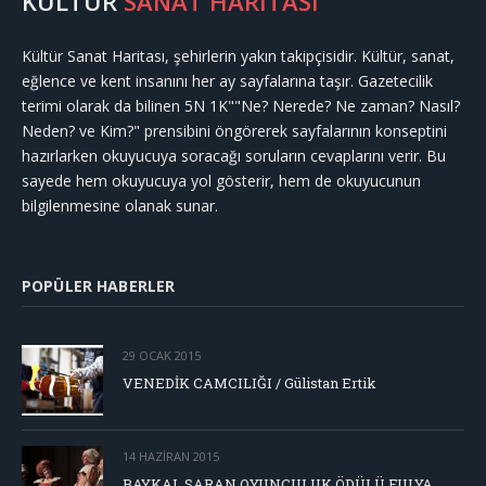
KÜLTÜR
SANAT HARİTASI
Kültür Sanat Haritası, şehirlerin yakın takipçisidir. Kültür, sanat,
eğlence ve kent insanını her ay sayfalarına taşır. Gazetecilik
terimi olarak da bilinen 5N 1K""Ne? Nerede? Ne zaman? Nasıl?
Neden? ve Kim?" prensibini öngörerek sayfalarının konseptini
hazırlarken okuyucuya soracağı soruların cevaplarını verir. Bu
sayede hem okuyucuya yol gösterir, hem de okuyucunun
bilgilenmesine olanak sunar.
POPÜLER HABERLER
29 OCAK 2015
VENEDİK CAMCILIĞI / Gülistan Ertik
14 HAZIRAN 2015
BAYKAL SARAN OYUNCULUK ÖDÜLÜ FULYA