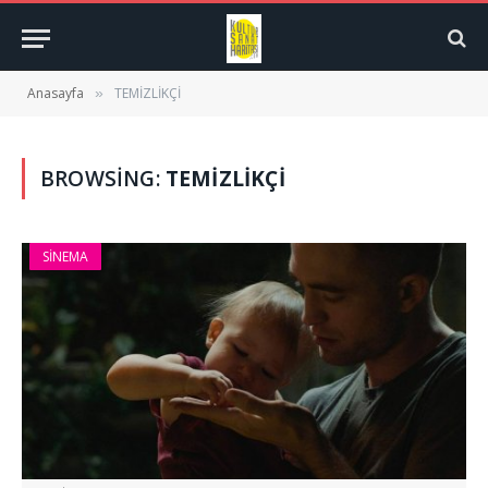
Anasayfa
TEMİZLİKÇİ
»
BROWSING:
TEMİZLİKÇİ
SINEMA