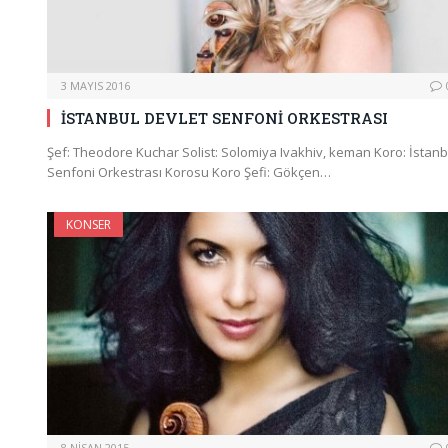
3 MAYIS 2016
İSTANBUL DEVLET SENFONİ ORKESTRASI
Şef: Theodore Kuchar Solist: Solomiya Ivakhiv, keman Koro: İstanb
Senfoni Orkestrası Korosu Koro Şefi: Gökçen…
KONSER
8 NISAN 2015