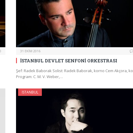
0
31 EKIM 2016
İSTANBUL DEVLET SENFONİ ORKESTRASI
Şef: Radek Baborak Solist: Radek Baborak, korno Cem Akçora, k
Program: C. M. V. Weber,…
İSTANBUL