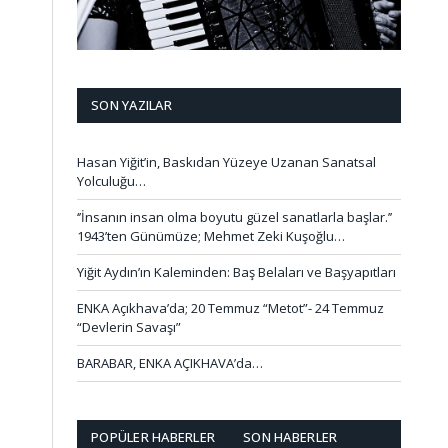
SON YAZILAR
Hasan Yiğit’in, Baskıdan Yüzeye Uzanan Sanatsal
Yolculuğu…
‘’İnsanın insan olma boyutu güzel sanatlarla başlar.’’
1943’ten Günümüze; Mehmet Zeki Kuşoğlu…
Yiğit Aydın’ın Kaleminden: Baş Belaları ve Başyapıtları
ENKA Açıkhava’da; 20 Temmuz “Metot”- 24 Temmuz
“Devlerin Savaşı”
BARABAR, ENKA AÇIKHAVA’da…
POPÜLER HABERLER
SON HABERLER