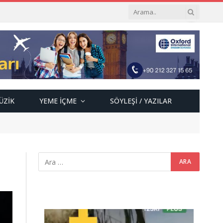
ÜZIK
YEME İÇME
SÖYLEŞI / YAZILAR
Video
oynatıcı