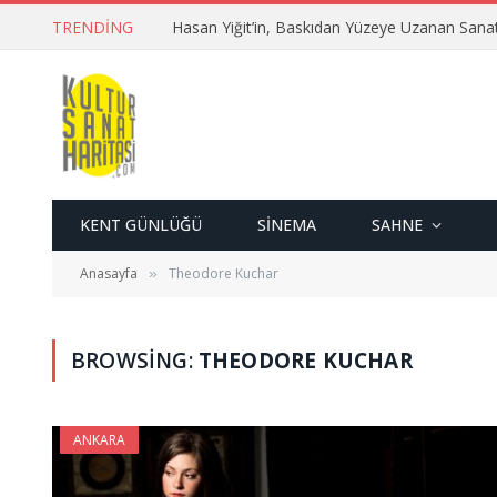
TRENDING
Hasan Yiğit’in, Baskıdan Yüzeye Uzanan Sana
KENT GÜNLÜĞÜ
SINEMA
SAHNE
Anasayfa
Theodore Kuchar
»
BROWSING:
THEODORE KUCHAR
ANKARA