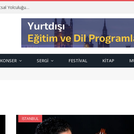
tsal Yolculuğu…
KONSER
SERGI
FESTIVAL
KITAP
M
İSTANBUL