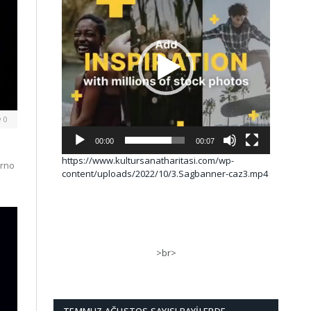
0
00:00
00:07
https://www.kultursanatharitasi.com/wp-
orno
content/uploads/2022/10/3.Sagbanner-caz3.mp4
>br>