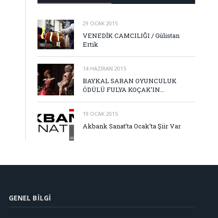
29 OCAK 2015
VENEDİK CAMCILIĞI / Gülistan
Ertik
14 HAZIRAN 2015
BAYKAL SARAN OYUNCULUK
ÖDÜLÜ FULYA KOÇAK’IN…
19 OCAK 2015
Akbank Sanat’ta Ocak’ta Şiir Var
GENEL BILGI