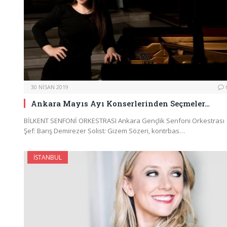
30 NISAN 2019
Ankara Mayıs Ayı Konserlerinden Seçmeler…
BİLKENT SENFONİ ORKESTRASI Ankara Gençlik Senfoni Orkestrası
Şef: Barış Demirezer Solist: Gizem Sözeri, kontrbas…
İSTANBUL