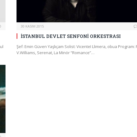
0
30 KASIM 2015
İSTANBUL DEVLET SENFONİ ORKESTRASI
ul
Şef: Emin Güven Yaşlıçam Solist: VicenteI Llimera, obua Program: 
V.Williams, Serenat, La Minör “Romance”…
0