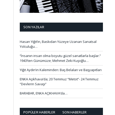
SON YAZILAR
Hasan Yiğit’in, Baskıdan Yüzeye Uzanan Sanatsal
Yolculuğu…
‘’İnsanın insan olma boyutu güzel sanatlarla başlar.’’
1943’ten Günümüze; Mehmet Zeki Kuşoğlu…
Yiğit Aydın’ın Kaleminden: Baş Belaları ve Başyapıtları
ENKA Açıkhava’da; 20 Temmuz “Metot”- 24 Temmuz
“Devlerin Savaşı”
BARABAR, ENKA AÇIKHAVA’da…
POPÜLER HABERLER
SON HABERLER