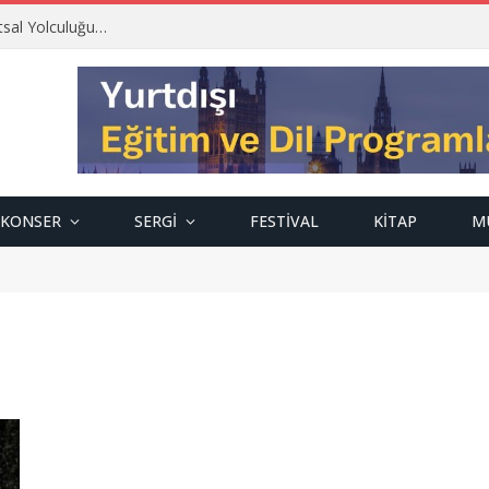
tsal Yolculuğu…
KONSER
SERGI
FESTIVAL
KITAP
M