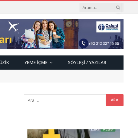
ÜZIK
YEME İÇME
SÖYLEŞI / YAZILAR
Video
oynatıcı