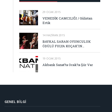
29 OCAK 2015
VENEDİK CAMCILIĞI / Gülistan
Ertik
14 HAZIRAN 2015
BAYKAL SARAN OYUNCULUK
ÖDÜLÜ FULYA KOÇAK’IN…
19 OCAK 2015
Akbank Sanat’ta Ocak’ta Şiir Var
GENEL BILGI