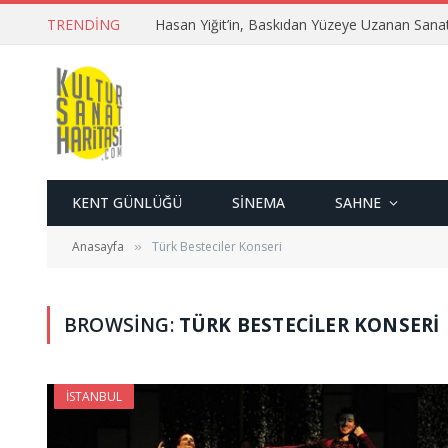
TRENDING
Hasan Yiğit’in, Baskıdan Yüzeye Uzanan Sana
KENT GÜNLÜĞÜ
SINEMA
SAHNE
Anasayfa
Türk Besteciler Konseri
»
BROWSING:
TÜRK BESTECILER KONSERI
İSTANBUL