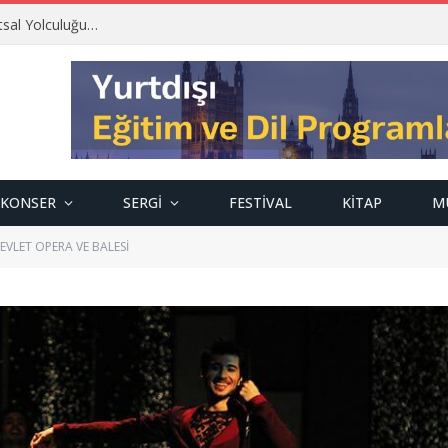
tsal Yolculuğu…
KONSER
SERGI
FESTIVAL
KITAP
M
EVLET OPERA VE BALESİ