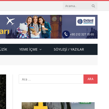
ÜZIK
YEME İÇME
SÖYLEŞI / YAZILAR
Video
oynatıcı