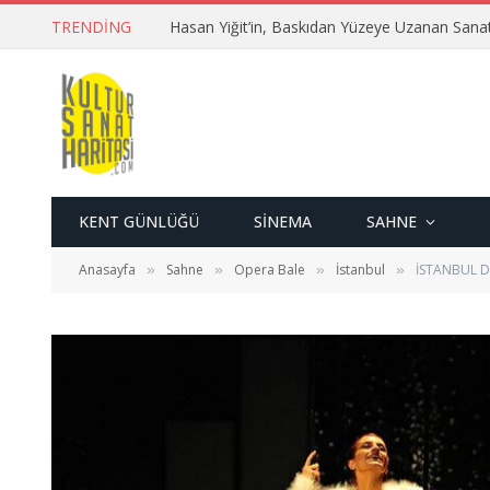
TRENDING
Hasan Yiğit’in, Baskıdan Yüzeye Uzanan Sana
KENT GÜNLÜĞÜ
SINEMA
SAHNE
Anasayfa
Sahne
Opera Bale
İstanbul
İSTANBUL D
»
»
»
»