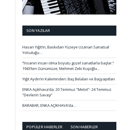
SON YAZILAR
Hasan Yiğit’in, Baskıdan Yüzeye Uzanan Sanatsal
Yolculuğu…
‘’İnsanın insan olma boyutu güzel sanatlarla başlar.’’
1943’ten Günümüze; Mehmet Zeki Kuşoğlu…
Yiğit Aydın’ın Kaleminden: Baş Belaları ve Başyapıtları
ENKA Açıkhava’da; 20 Temmuz “Metot”- 24 Temmuz
“Devlerin Savaşı”
BARABAR, ENKA AÇIKHAVA’da…
POPÜLER HABERLER
SON HABERLER