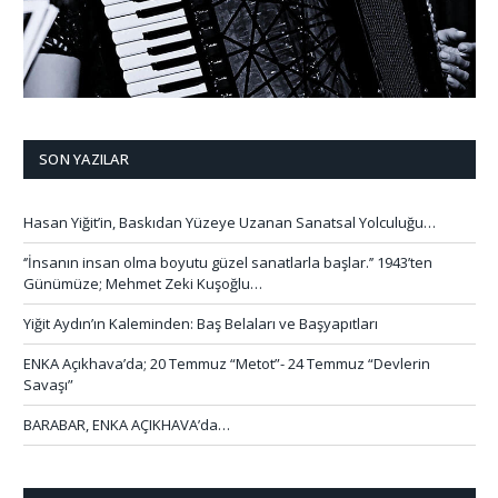
SON YAZILAR
Hasan Yiğit’in, Baskıdan Yüzeye Uzanan Sanatsal Yolculuğu…
‘’İnsanın insan olma boyutu güzel sanatlarla başlar.’’ 1943’ten
Günümüze; Mehmet Zeki Kuşoğlu…
Yiğit Aydın’ın Kaleminden: Baş Belaları ve Başyapıtları
ENKA Açıkhava’da; 20 Temmuz “Metot”- 24 Temmuz “Devlerin
Savaşı”
BARABAR, ENKA AÇIKHAVA’da…