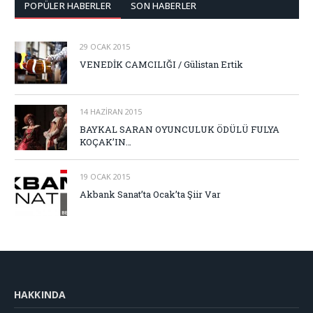
POPÜLER HABERLER
SON HABERLER
29 OCAK 2015
VENEDİK CAMCILIĞI / Gülistan Ertik
14 HAZIRAN 2015
BAYKAL SARAN OYUNCULUK ÖDÜLÜ FULYA
KOÇAK’IN…
19 OCAK 2015
Akbank Sanat’ta Ocak’ta Şiir Var
HAKKINDA