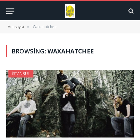
Anasayfa
Waxahatchee
»
BROWSING:
WAXAHATCHEE
İSTANBUL