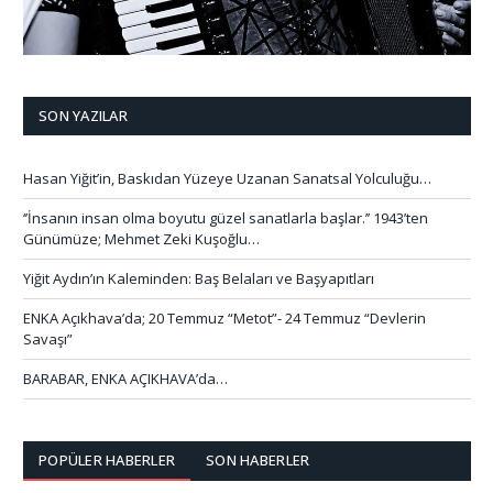
SON YAZILAR
Hasan Yiğit’in, Baskıdan Yüzeye Uzanan Sanatsal Yolculuğu…
‘’İnsanın insan olma boyutu güzel sanatlarla başlar.’’ 1943’ten
Günümüze; Mehmet Zeki Kuşoğlu…
Yiğit Aydın’ın Kaleminden: Baş Belaları ve Başyapıtları
ENKA Açıkhava’da; 20 Temmuz “Metot”- 24 Temmuz “Devlerin
Savaşı”
BARABAR, ENKA AÇIKHAVA’da…
POPÜLER HABERLER
SON HABERLER