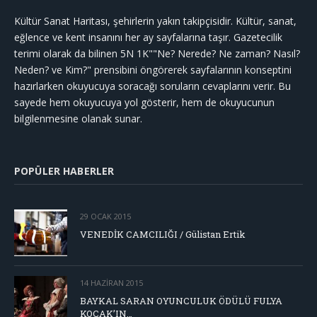
Kültür Sanat Haritası, şehirlerin yakın takipçisidir. Kültür, sanat,
eğlence ve kent insanını her ay sayfalarına taşır. Gazetecilik
terimi olarak da bilinen 5N 1K""Ne? Nerede? Ne zaman? Nasıl?
Neden? ve Kim?" prensibini öngörerek sayfalarının konseptini
hazırlarken okuyucuya soracağı soruların cevaplarını verir. Bu
sayede hem okuyucuya yol gösterir, hem de okuyucunun
bilgilenmesine olanak sunar.
POPÜLER HABERLER
29 OCAK 2015
VENEDİK CAMCILIĞI / Gülistan Ertik
14 HAZIRAN 2015
BAYKAL SARAN OYUNCULUK ÖDÜLÜ FULYA
KOÇAK’IN…