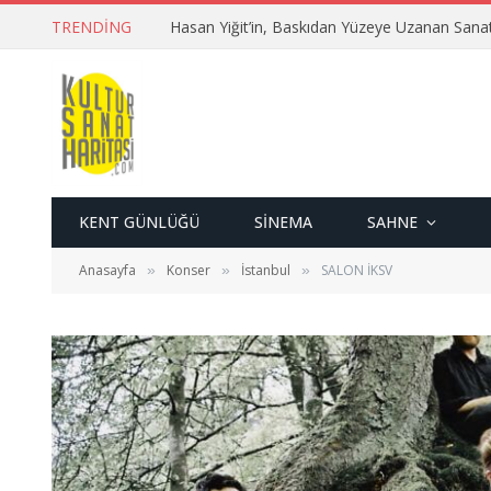
TRENDING
Hasan Yiğit’in, Baskıdan Yüzeye Uzanan Sana
KENT GÜNLÜĞÜ
SINEMA
SAHNE
Anasayfa
Konser
İstanbul
SALON İKSV
»
»
»