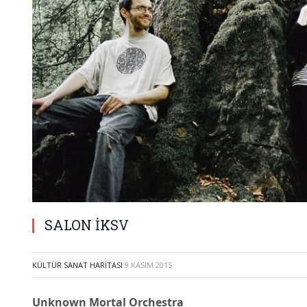
SALON İKSV
KÜLTÜR SANAT HARITASI
9 KASIM 2015
Unknown Mortal Orchestra