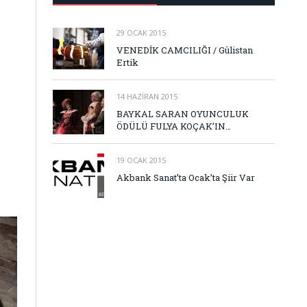
29 OCAK 2015
VENEDİK CAMCILIĞI / Gülistan
Ertik
14 HAZIRAN 2015
BAYKAL SARAN OYUNCULUK
ÖDÜLÜ FULYA KOÇAK’IN…
19 OCAK 2015
Akbank Sanat’ta Ocak’ta Şiir Var