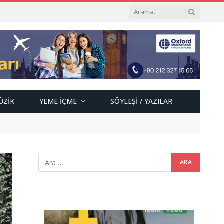
ÜZIK
YEME İÇME
SÖYLEŞI / YAZILAR
Video
oynatıcı