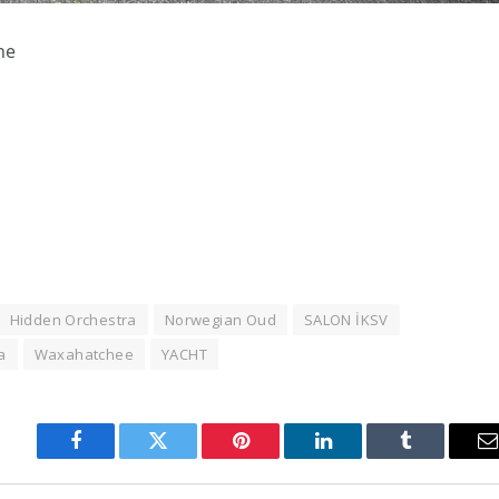
ne
Hidden Orchestra
Norwegian Oud
SALON İKSV
a
Waxahatchee
YACHT
Facebook
Twitter
Pinterest
LinkedIn
Tumblr
E