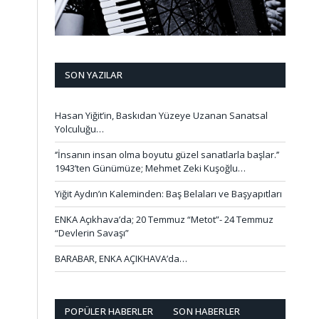
SON YAZILAR
Hasan Yiğit’in, Baskıdan Yüzeye Uzanan Sanatsal
Yolculuğu…
‘’İnsanın insan olma boyutu güzel sanatlarla başlar.’’
1943’ten Günümüze; Mehmet Zeki Kuşoğlu…
Yiğit Aydın’ın Kaleminden: Baş Belaları ve Başyapıtları
ENKA Açıkhava’da; 20 Temmuz “Metot”- 24 Temmuz
“Devlerin Savaşı”
BARABAR, ENKA AÇIKHAVA’da…
POPÜLER HABERLER
SON HABERLER