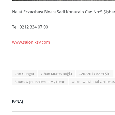
Nejat Eczacıbaşı Binası Sadi Konuralp Cad.No:5 Şişha
Tel: 0212 334 07 00
www.saloniksv.com
Can Güngör
Cihan Mürtezaoğlu
GARANTİ CAZ YEŞİLİ
Suuns & Jerusalem in My Heart
Unknown Mortal Orchestr
PAYLAŞ