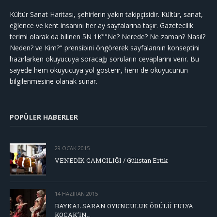
Kültür Sanat Haritası, şehirlerin yakın takipçisidir. Kültür, sanat,
eğlence ve kent insanını her ay sayfalarına taşır. Gazetecilik
terimi olarak da bilinen 5N 1K""Ne? Nerede? Ne zaman? Nasıl?
Neden? ve Kim?" prensibini öngörerek sayfalarının konseptini
hazırlarken okuyucuya soracağı soruların cevaplarını verir. Bu
sayede hem okuyucuya yol gösterir, hem de okuyucunun
bilgilenmesine olanak sunar.
POPÜLER HABERLER
29 OCAK 2015
VENEDİK CAMCILIĞI / Gülistan Ertik
14 HAZIRAN 2015
BAYKAL SARAN OYUNCULUK ÖDÜLÜ FULYA
KOÇAK’IN…