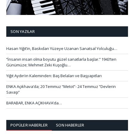
SON YAZILAR
Hasan Yiğit’in, Baskıdan Yüzeye Uzanan Sanatsal Yolculuğu…
‘’İnsanın insan olma boyutu güzel sanatlarla başlar.’’ 1943’ten
Günümüze; Mehmet Zeki Kuşoğlu…
Yiğit Aydın’ın Kaleminden: Baş Belaları ve Başyapıtları
ENKA Açıkhava’da; 20 Temmuz “Metot”- 24 Temmuz “Devlerin
Savaşı”
BARABAR, ENKA AÇIKHAVA’da…
POPÜLER HABERLER
SON HABERLER