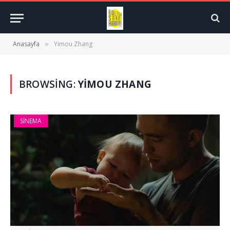
Anasayfa
Yimou Zhang
»
BROWSING:
YIMOU ZHANG
SINEMA