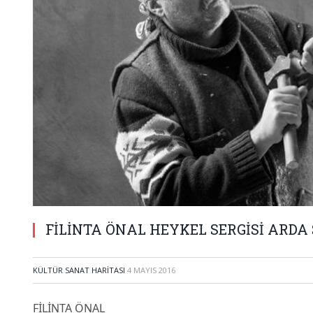
FİLİNTA ÖNAL HEYKEL SERGİSİ ARDA
KÜLTÜR SANAT HARITASI
4 MAYIS 2016
FİLİNTA ÖNAL