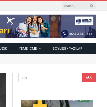
ÜZIK
YEME İÇME
SÖYLEŞI / YAZILAR
Video
oynatıcı