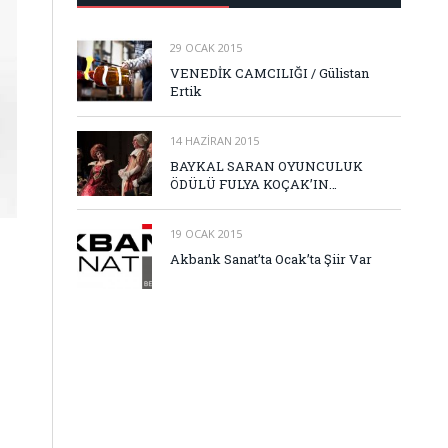
29 OCAK 2015
VENEDİK CAMCILIĞI / Gülistan
Ertik
14 HAZIRAN 2015
BAYKAL SARAN OYUNCULUK
ÖDÜLÜ FULYA KOÇAK’IN…
19 OCAK 2015
Akbank Sanat’ta Ocak’ta Şiir Var