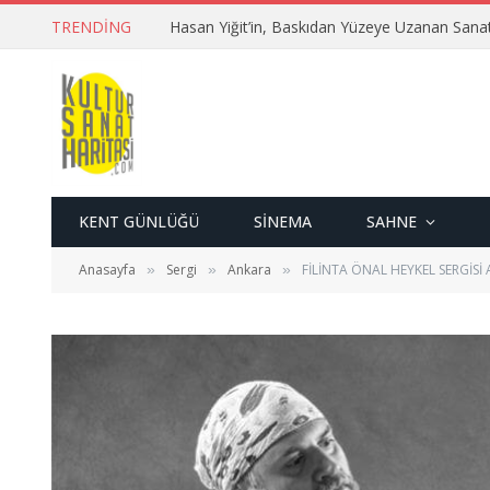
TRENDING
Hasan Yiğit’in, Baskıdan Yüzeye Uzanan Sana
KENT GÜNLÜĞÜ
SINEMA
SAHNE
Anasayfa
Sergi
Ankara
FİLİNTA ÖNAL HEYKEL SERGİSİ
»
»
»