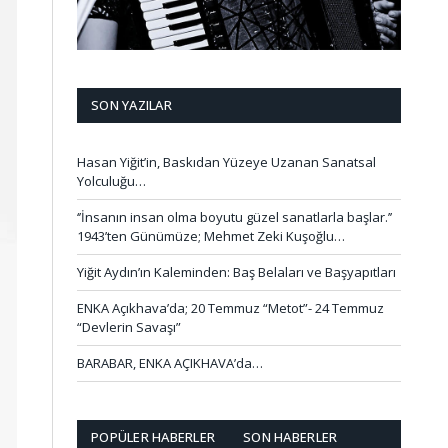
SON YAZILAR
Hasan Yiğit’in, Baskıdan Yüzeye Uzanan Sanatsal
Yolculuğu…
‘’İnsanın insan olma boyutu güzel sanatlarla başlar.’’
1943’ten Günümüze; Mehmet Zeki Kuşoğlu…
Yiğit Aydın’ın Kaleminden: Baş Belaları ve Başyapıtları
ENKA Açıkhava’da; 20 Temmuz “Metot”- 24 Temmuz
“Devlerin Savaşı”
BARABAR, ENKA AÇIKHAVA’da…
POPÜLER HABERLER
SON HABERLER