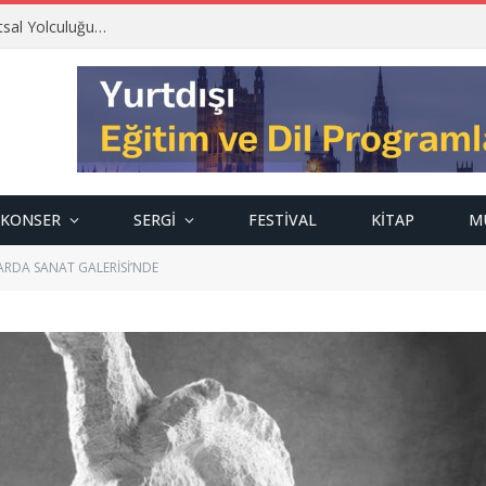
tsal Yolculuğu…
KONSER
SERGI
FESTIVAL
KITAP
M
 ARDA SANAT GALERİSİ’NDE