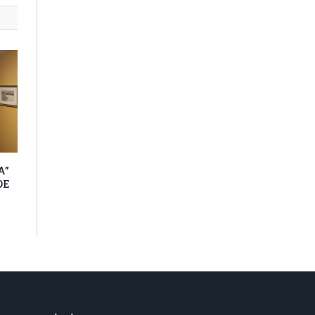
A”
DE