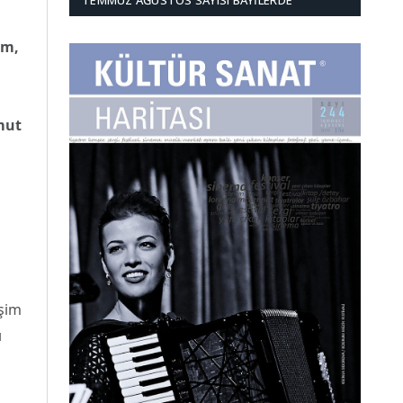
TEMMUZ AĞUSTOS SAYISI BAYILERDE
im,
mut
işim
ı