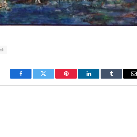
eli
Facebook
Twitter
Pinterest
LinkedIn
Tumblr
E