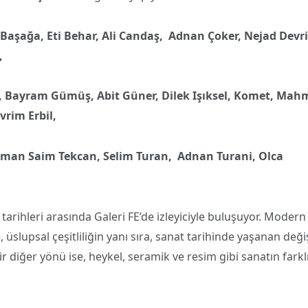
Başağa, Eti Behar, Ali Candaş,
Adnan Çoker, Nejad Devr
,
z, Bayram Gümüş, Abit Güner,
Dilek Işıksel, Komet, Mah
vrim Erbil,
leyman Saim Tekcan, Selim Turan,
Adnan Turani, Olca
tarihleri arasında Galeri FE’de izleyiciyle buluşuyor. Modern
 üslupsal çeşitliliğin yanı sıra, sanat tarihinde yaşanan değ
iğer yönü ise, heykel, seramik ve resim gibi sanatın farkl