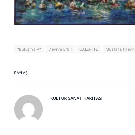
"Buluşma V"
Devrim Erbil
GALERİ FE
Mustafa Pilevn
PAYLAŞ
KÜLTÜR SANAT HARITASI