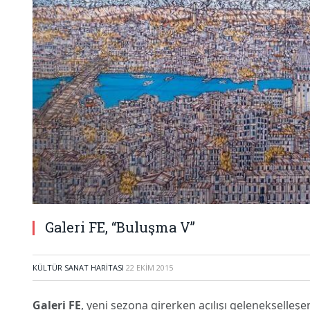
Galeri FE, “Buluşma V”
KÜLTÜR SANAT HARITASI
22 EKIM 2015
Galeri FE
, yeni sezona girerken açılışı gelenekselleşe