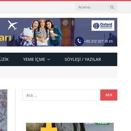
ÜZIK
YEME İÇME
SÖYLEŞI / YAZILAR
Video
oynatıcı