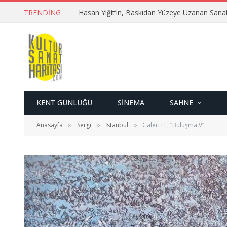
TRENDING
Hasan Yiğit’in, Baskıdan Yüzeye Uzanan Sana
KENT GÜNLÜĞÜ
SINEMA
SAHNE
Anasayfa
Sergi
İstanbul
Galeri FE, “Buluşma V”
»
»
»