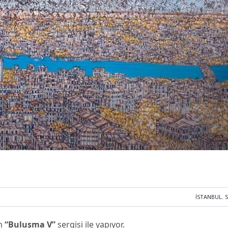
İSTANBUL
,
n
“Buluşma V”
sergisi ile yapıyor.