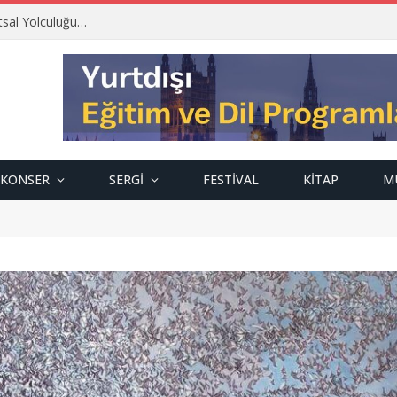
tsal Yolculuğu…
KONSER
SERGI
FESTIVAL
KITAP
M