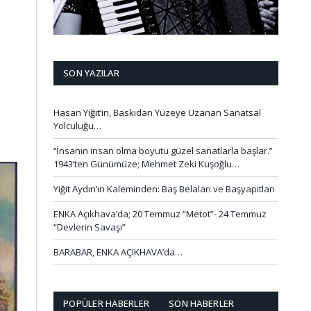
SON YAZILAR
Hasan Yiğit’in, Baskıdan Yüzeye Uzanan Sanatsal
Yolculuğu…
‘’İnsanın insan olma boyutu güzel sanatlarla başlar.’’
1943’ten Günümüze; Mehmet Zeki Kuşoğlu…
Yiğit Aydın’ın Kaleminden: Baş Belaları ve Başyapıtları
ENKA Açıkhava’da; 20 Temmuz “Metot”- 24 Temmuz
“Devlerin Savaşı”
BARABAR, ENKA AÇIKHAVA’da…
POPÜLER HABERLER
SON HABERLER