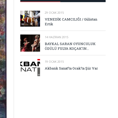
29 OCAK 2015
VENEDİK CAMCILIĞI / Gülistan
Ertik
14 HAZIRAN 2015
BAYKAL SARAN OYUNCULUK
ÖDÜLÜ FULYA KOÇAK’IN…
19 OCAK 2015
Akbank Sanat’ta Ocak’ta Şiir Var