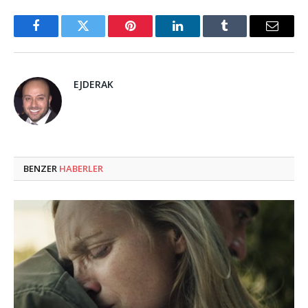
Facebook
Twitter
Pinterest
LinkedIn
Tumblr
Email
EJDERAK
BENZER
HABERLER