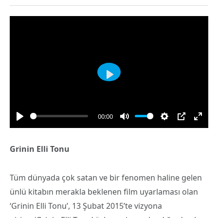
PLAY
00:00
PLAY
MUTE
SETTINGS
PIP
ENT
FULL
Grinin Elli Tonu
Tüm dünyada çok satan ve bir fenomen haline gelen
ünlü kitabın merakla beklenen film uyarlaması olan
‘Grinin Elli Tonu’, 13 Şubat 2015’te vizyona