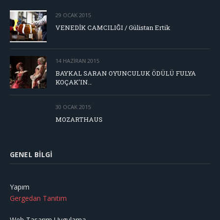
29 OCAK 2015
VENEDİK CAMCILIĞI / Gülistan Ertik
14 HAZIRAN 2015
BAYKAL SARAN OYUNCULUK ÖDÜLÜ FULYA
KOÇAK’IN…
30 OCAK 2015
MOZARTHAUS
GENEL BILGI
Yapım
Gergedan Tanıtım
Web Tasarım Uygulama