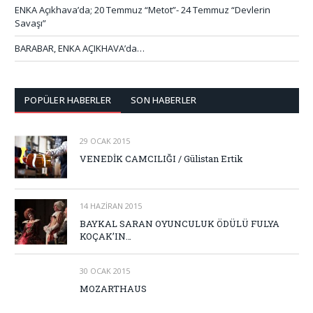
ENKA Açıkhava’da; 20 Temmuz “Metot”- 24 Temmuz “Devlerin
Savaşı”
BARABAR, ENKA AÇIKHAVA’da…
POPÜLER HABERLER
SON HABERLER
29 OCAK 2015
VENEDİK CAMCILIĞI / Gülistan Ertik
14 HAZIRAN 2015
BAYKAL SARAN OYUNCULUK ÖDÜLÜ FULYA
KOÇAK’IN…
30 OCAK 2015
MOZARTHAUS