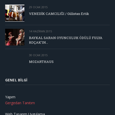
29 OCAK 2015
VENEDİK CAMCILIĞI / Gülistan Ertik
14 HAZIRAN 2015
BAYKAL SARAN OYUNCULUK ÖDÜLÜ FULYA
KOÇAK’IN…
30 OCAK 2015
MOZARTHAUS
GENEL BILGI
Yapım
Gergedan Tanıtım
Web Tasarım Uygulama