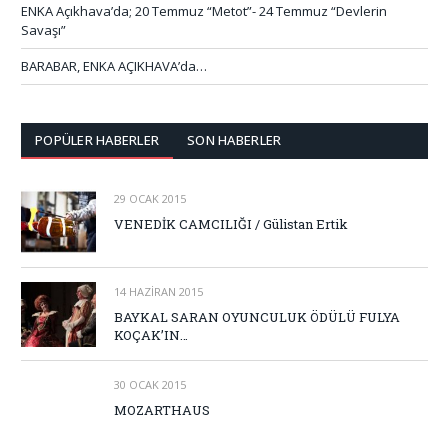
ENKA Açıkhava’da; 20 Temmuz “Metot”- 24 Temmuz “Devlerin
Savaşı”
BARABAR, ENKA AÇIKHAVA’da…
POPÜLER HABERLER
SON HABERLER
29 OCAK 2015
VENEDİK CAMCILIĞI / Gülistan Ertik
14 HAZIRAN 2015
BAYKAL SARAN OYUNCULUK ÖDÜLÜ FULYA
KOÇAK’IN…
30 OCAK 2015
MOZARTHAUS