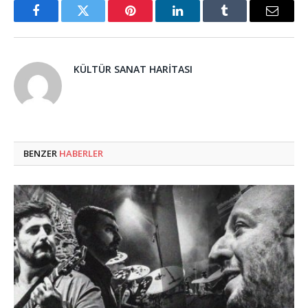
Facebook
Twitter
Pinterest
LinkedIn
Tumblr
Email
KÜLTÜR SANAT HARITASI
BENZER
HABERLER