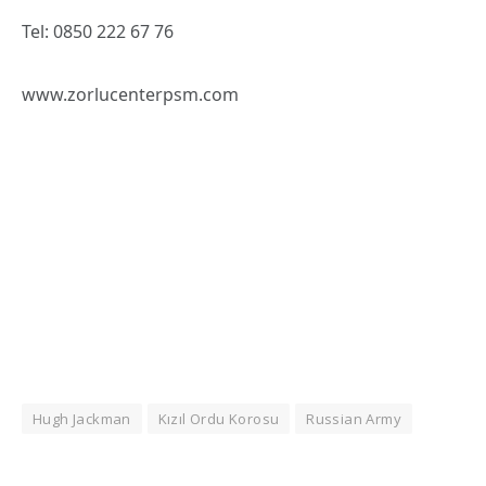
Tel: 0850 222 67 76
www.zorlucenterpsm.com
Hugh Jackman
Kızıl Ordu Korosu
Russian Army