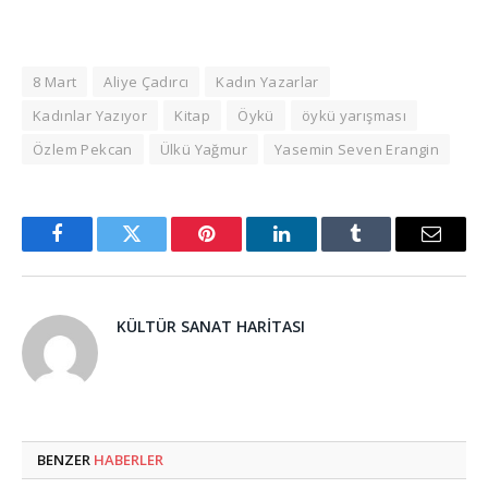
8 Mart
Aliye Çadırcı
Kadın Yazarlar
Kadınlar Yazıyor
Kitap
Öykü
öykü yarışması
Özlem Pekcan
Ülkü Yağmur
Yasemin Seven Erangin
Facebook
Twitter
Pinterest
LinkedIn
Tumblr
Email
KÜLTÜR SANAT HARITASI
BENZER
HABERLER