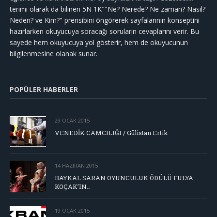
terimi olarak da bilinen 5N 1K""Ne? Nerede? Ne zaman? Nasıl?
Neden? ve Kim?" prensibini öngörerek sayfalarının konseptini
hazırlarken okuyucuya soracağı soruların cevaplarını verir. Bu
sayede hem okuyucuya yol gösterir, hem de okuyucunun
bilgilenmesine olanak sunar.
POPÜLER HABERLER
29 OCAK 2015
VENEDİK CAMCILIĞI / Gülistan Ertik
14 HAZIRAN 2015
BAYKAL SARAN OYUNCULUK ÖDÜLÜ FULYA
KOÇAK’IN…
19 OCAK 2015