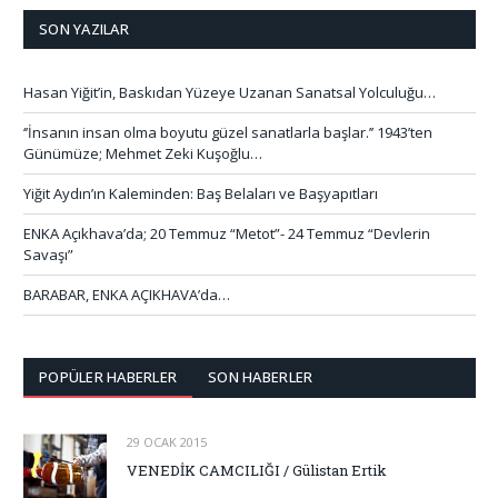
SON YAZILAR
Hasan Yiğit’in, Baskıdan Yüzeye Uzanan Sanatsal Yolculuğu…
‘’İnsanın insan olma boyutu güzel sanatlarla başlar.’’ 1943’ten
Günümüze; Mehmet Zeki Kuşoğlu…
Yiğit Aydın’ın Kaleminden: Baş Belaları ve Başyapıtları
ENKA Açıkhava’da; 20 Temmuz “Metot”- 24 Temmuz “Devlerin
Savaşı”
BARABAR, ENKA AÇIKHAVA’da…
POPÜLER HABERLER
SON HABERLER
29 OCAK 2015
VENEDİK CAMCILIĞI / Gülistan Ertik