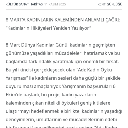
KÜLTÜR SANAT HARITASI
11 KASIM 2025
KENT GÜNLÜĞÜ
8 MART’A KADINLARIN KALEMİNDEN ANLAMLI ÇAĞRI:
“Kadınların Hikâyeleri Yeniden Yazılıyor”
8 Mart Dünya Kadınlar Günü, kadınların geçmişten
günümüze yaşadıkları mücadeleleri hatırlamak ve bu
bağlamda farkındalık yaratmak için önemli bir fırsat.
Bu yıl ikincisi gerçekleşecek olan “Adı: Kadın Öykü
Yarışması” ile kadınların sesleri daha güçlü bir şekilde
duyurulması amaçlanıyor. Yarışmanın başvuruları 6
Ekim’de başladı, bu proje, kadın yazarların
kaleminden çıkan nitelikli öyküleri geniş kitlelere
ulaştırmayı hedeflenmekle birlikte, kadınların yaşadığı
deneyimlerin, umutlarının ve mücadelelerinin edebi
bir formda ifade edilmesini teşvik ediyor. “Adı: Kadın