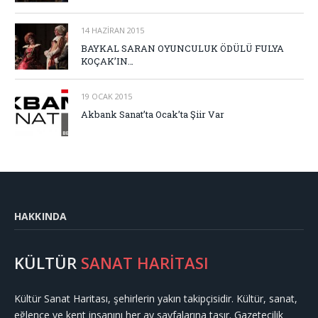
14 HAZIRAN 2015
BAYKAL SARAN OYUNCULUK ÖDÜLÜ FULYA
KOÇAK’IN…
19 OCAK 2015
Akbank Sanat’ta Ocak’ta Şiir Var
HAKKINDA
KÜLTÜR
SANAT HARİTASI
Kültür Sanat Haritası, şehirlerin yakın takipçisidir. Kültür, sanat,
eğlence ve kent insanını her ay sayfalarına taşır. Gazetecilik