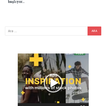
başlıyor…
Video
oynatıcı