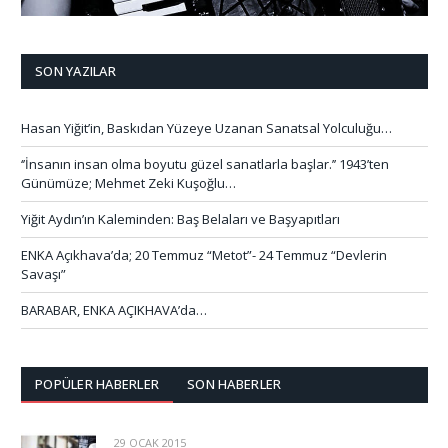
SON YAZILAR
Hasan Yiğit’in, Baskıdan Yüzeye Uzanan Sanatsal Yolculuğu…
‘’İnsanın insan olma boyutu güzel sanatlarla başlar.’’ 1943’ten
Günümüze; Mehmet Zeki Kuşoğlu…
Yiğit Aydın’ın Kaleminden: Baş Belaları ve Başyapıtları
ENKA Açıkhava’da; 20 Temmuz “Metot”- 24 Temmuz “Devlerin
Savaşı”
BARABAR, ENKA AÇIKHAVA’da…
POPÜLER HABERLER
SON HABERLER
29 OCAK 2015