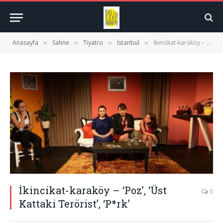
Anasayfa
Sahne
Tiyatro
İstanbul
İkincikat-karaköy – ‘Poz’, ‘Üst Kattaki Terörist’, ‘P*rk’
»
»
»
»
İkincikat-karaköy – ‘Poz’, ‘Üst
0
Kattaki Terörist’, ‘P*rk’