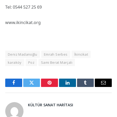
Tel: 0544 527 25 69
www.ikincikat.org
Deniz Madanoğlu
Emrah Serbes
İkincikat
karaköy
Poz
Sami Berat Marçalı
Facebook
Twitter
Pinterest
LinkedIn
Tumblr
Email
KÜLTÜR SANAT HARITASI