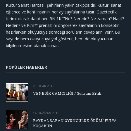
Kültür Sanat Haritası, şehirlerin yakın takipçisidir. Kültür, sanat,
eğlence ve kent insanını her ay sayfalarına taşır. Gazetecilik
terimi olarak da bilinen 5N 1K""Ne? Nerede? Ne zaman? Nasıl?
Neden? ve Kim?" prensibini öngörerek sayfalarının konseptini
hazırlarken okuyucuya soracağı soruların cevaplarını verir. Bu
sayede hem okuyucuya yol gösterir, hem de okuyucunun
bilgilenmesine olanak sunar.
POPÜLER HABERLER
29 OCAK 2015
VENEDİK CAMCILIĞI / Gülistan Ertik
14 HAZIRAN 2015
BAYKAL SARAN OYUNCULUK ÖDÜLÜ FULYA
KOÇAK’IN…