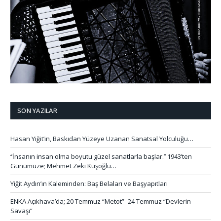
SON YAZILAR
Hasan Yiğit’in, Baskıdan Yüzeye Uzanan Sanatsal Yolculuğu…
‘’İnsanın insan olma boyutu güzel sanatlarla başlar.’’ 1943’ten
Günümüze; Mehmet Zeki Kuşoğlu…
Yiğit Aydın’ın Kaleminden: Baş Belaları ve Başyapıtları
ENKA Açıkhava’da; 20 Temmuz “Metot”- 24 Temmuz “Devlerin
Savaşı”