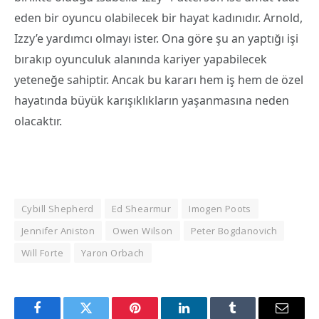
eden bir oyuncu olabilecek bir hayat kadınıdır. Arnold,
Izzy’e yardımcı olmayı ister. Ona göre şu an yaptığı işi
bırakıp oyunculuk alanında kariyer yapabilecek
yeteneğe sahiptir. Ancak bu kararı hem iş hem de özel
hayatında büyük karışıklıkların yaşanmasına neden
olacaktır.
Cybill Shepherd
Ed Shearmur
Imogen Poots
Jennifer Aniston
Owen Wilson
Peter Bogdanovich
Will Forte
Yaron Orbach
Facebook
Twitter
Pinterest
LinkedIn
Tumblr
Email