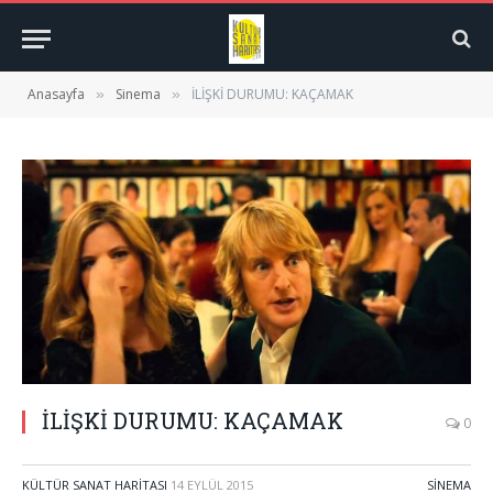
Anasayfa
Sinema
İLİŞKİ DURUMU: KAÇAMAK
»
»
İLİŞKİ DURUMU: KAÇAMAK
0
KÜLTÜR SANAT HARITASI
14 EYLÜL 2015
SINEMA