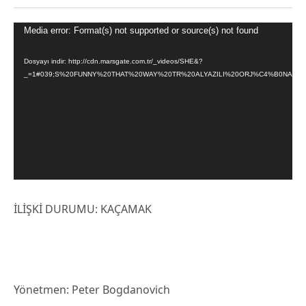
Video
Media error: Format(s) not supported or source(s) not found
oynatıcı
Dosyayı indir: http://cdn.marsgate.com.tr/_videos/SHE&?
_=1#039;S%20FUNNY%20THAT%20WAY%20TR%20ALYAZILI%20ORJ%C4%B0NAL%
İLİŞKİ DURUMU: KAÇAMAK
Yönetmen: Peter Bogdanovich