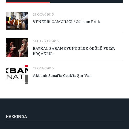
29 OCAK 2015
VENEDİK CAMCILIĞI / Gülistan Ertik
14 HAZIRAN 2015
BAYKAL SARAN OYUNCULUK ÖDÜLÜ FULYA
KOÇAK’IN…
19 OCAK 2015
Akbank Sanat’ta Ocak’ta Şiir Var
HAKKINDA