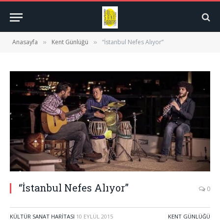
Anasayfa
Kent Günlüğü
“İstanbul Nefes Alıyor”
»
»
“İstanbul Nefes Alıyor”
0
KÜLTÜR SANAT HARITASI
10 EYLÜL 2015
KENT GÜNLÜĞÜ