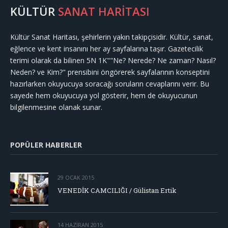
KÜLTÜR
SANAT HARİTASI
Kültür Sanat Haritası, şehirlerin yakın takipçisidir. Kültür, sanat,
eğlence ve kent insanını her ay sayfalarına taşır. Gazetecilik
terimi olarak da bilinen 5N 1K""Ne? Nerede? Ne zaman? Nasıl?
Neden? ve Kim?" prensibini öngörerek sayfalarının konseptini
hazırlarken okuyucuya soracağı soruların cevaplarını verir. Bu
sayede hem okuyucuya yol gösterir, hem de okuyucunun
bilgilenmesine olanak sunar.
POPÜLER HABERLER
29 OCAK 2015
VENEDİK CAMCILIĞI / Gülistan Ertik
14 HAZIRAN 2015