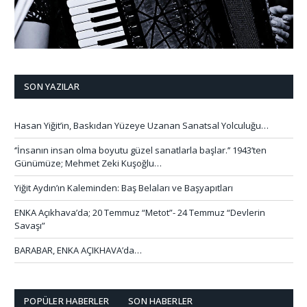
SON YAZILAR
Hasan Yiğit’in, Baskıdan Yüzeye Uzanan Sanatsal Yolculuğu…
‘’İnsanın insan olma boyutu güzel sanatlarla başlar.’’ 1943’ten
Günümüze; Mehmet Zeki Kuşoğlu…
Yiğit Aydın’ın Kaleminden: Baş Belaları ve Başyapıtları
ENKA Açıkhava’da; 20 Temmuz “Metot”- 24 Temmuz “Devlerin
Savaşı”
BARABAR, ENKA AÇIKHAVA’da…
POPÜLER HABERLER
SON HABERLER