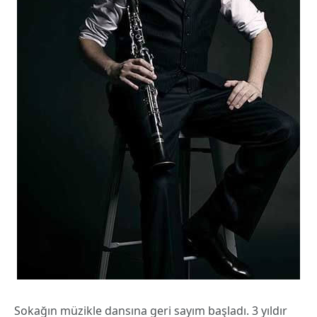
Sokağın müzikle dansına geri sayım başladı. 3 yıldır