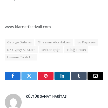
www.klarnetfestivali.com
George Dalaras
Ghassan Abu Haltam
Ivo Papasov
NY Gypsy All Stars
serkan çağrı
Tuluğ Tırpan
Umman Rouh Trio
Facebook
Twitter
Pinterest
LinkedIn
Tumblr
Email
KÜLTÜR SANAT HARITASI