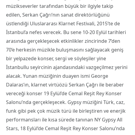
müzikseverler tarafından büyük bir ilgiyle takip
edilen, Serkan Çağrı’nın sanat direktörlüğünü
üstlendiği Uluslararası Klarnet Festivali, 2015’te de
İstanbul’a nefes verecek. Bu sene 10-20 Eylül tarihleri
arasında gerçekleşecek etkinlikler zincirinde 7’den
70’e herkesin müzikle buluşmasını sağlayacak geniş
bir yelpazede konser, sergi ve söyleşiler yine
İstanbullu seyircinin ajandasındaki vazgeçilmez yerini
alacak. Yunan müziğinin duayen ismi George
Dalaras’ın, klarnet virtüözü Serkan Çağrı ile beraber
vereceği konser 19 Eylül’de Cemal Reşit Rey Konser
Salonu’nda gerçekleşecek. Gypsy müziğini Türk, caz,
funk gibi pek çok müzik türü ile birleştiren ve enerjik
performansları ile kısa sürede tanınan NY Gypsy All
Stars, 18 Eylül’de Cemal Reşit Rey Konser Salonu’nda