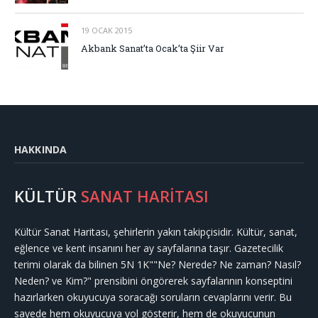
19 OCAK 2015
Akbank Sanat’ta Ocak’ta Şiir Var
HAKKINDA
KÜLTÜR
SANAT HARİTASI
Kültür Sanat Haritası, şehirlerin yakın takipçisidir. Kültür, sanat,
eğlence ve kent insanını her ay sayfalarına taşır. Gazetecilik
terimi olarak da bilinen 5N 1K""Ne? Nerede? Ne zaman? Nasıl?
Neden? ve Kim?" prensibini öngörerek sayfalarının konseptini
hazırlarken okuyucuya soracağı soruların cevaplarını verir. Bu
sayede hem okuyucuya yol gösterir, hem de okuyucunun