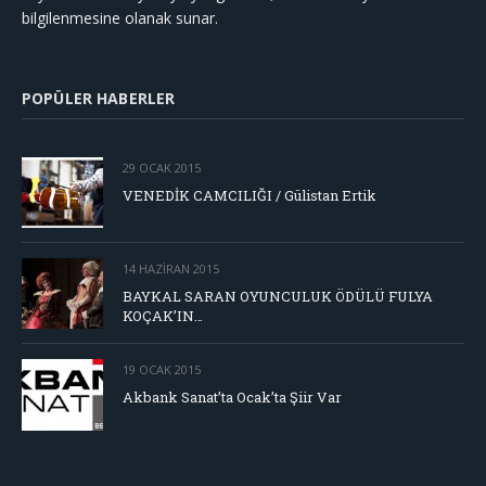
bilgilenmesine olanak sunar.
POPÜLER HABERLER
29 OCAK 2015
VENEDİK CAMCILIĞI / Gülistan Ertik
14 HAZIRAN 2015
BAYKAL SARAN OYUNCULUK ÖDÜLÜ FULYA
KOÇAK’IN…
19 OCAK 2015
Akbank Sanat’ta Ocak’ta Şiir Var