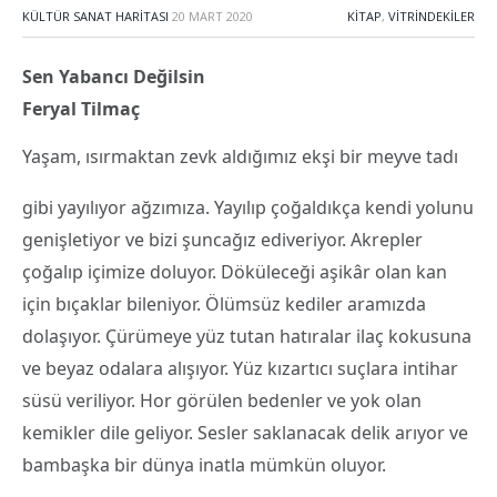
KÜLTÜR SANAT HARITASI
20 MART 2020
KITAP
,
VITRINDEKILER
Sen Yabancı Değilsin
Feryal Tilmaç
Yaşam, ısırmaktan zevk aldığımız ekşi bir meyve tadı
gibi yayılıyor ağzımıza. Yayılıp çoğaldıkça kendi yolunu
genişletiyor ve bizi şuncağız ediveriyor. Akrepler
çoğalıp içimize doluyor. Döküleceği aşikâr olan kan
için bıçaklar bileniyor. Ölümsüz kediler aramızda
dolaşıyor. Çürümeye yüz tutan hatıralar ilaç kokusuna
ve beyaz odalara alışıyor. Yüz kızartıcı suçlara intihar
süsü veriliyor. Hor görülen bedenler ve yok olan
kemikler dile geliyor. Sesler saklanacak delik arıyor ve
bambaşka bir dünya inatla mümkün oluyor.