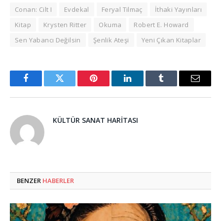
Conan: Cilt I
Evdekal
Feryal Tilmaç
İthaki Yayınları
Kitap
Krysten Ritter
Okuma
Robert E. Howard
Sen Yabancı Değilsin
Şenlik Ateşi
Yeni Çıkan Kitaplar
Facebook
Twitter
Pinterest
LinkedIn
Tumblr
Email
KÜLTÜR SANAT HARITASI
BENZER
HABERLER