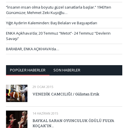
‘’İnsanın insan olma boyutu güzel sanatlarla başlar.’’ 1943’ten
Günümüze; Mehmet Zeki Kuşoğlu…
Yiğit Aydın’ın Kaleminden: Baş Belaları ve Başyapıtları
ENKA Açıkhava’da; 20 Temmuz “Metot”- 24 Temmuz “Devlerin
Savaşı”
BARABAR, ENKA AÇIKHAVA’da…
POPÜLER HABERLER
SON HABERLER
29 OCAK 2015
VENEDİK CAMCILIĞI / Gülistan Ertik
14 HAZIRAN 2015
BAYKAL SARAN OYUNCULUK ÖDÜLÜ FULYA
KOÇAK’IN…