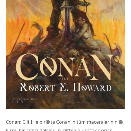
Conan: Cilt I ile birlikte Conan’ın tüm maceralarının ilk
kısmı bir araya geliyor. İki ciltten oluşacak Conan