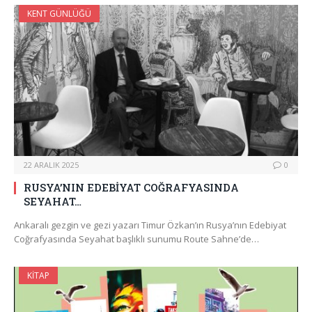
KENT GÜNLÜĞÜ
22 ARALIK 2025
0
RUSYA’NIN EDEBİYAT COĞRAFYASINDA
SEYAHAT…
Ankaralı gezgin ve gezi yazarı Timur Özkan’ın Rusya’nın Edebiyat
Coğrafyasında Seyahat başlıklı sunumu Route Sahne’de…
KITAP