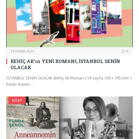
24 KASIM 2025
0
BEHİÇ AK’ın YENİ ROMANI; İSTANBUL SENİN
OLACAK
İSTANBUL SENİN OLACAK Behiç Ak Roman 214 sayfa 130 x 195 mm 1.
baskı: Kasım…
KITAP