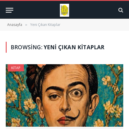
Anasayfa
Yeni Çıkan Kitaplar
»
BROWSING:
YENI ÇIKAN KITAPLAR
KITAP