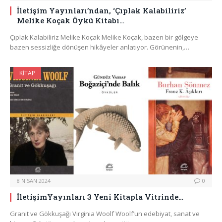
İletişim Yayınları’ndan, ‘Çıplak Kalabiliriz’
Melike Koçak Öykü Kitabı…
Çıplak Kalabiliriz Melike Koçak Melike Koçak, bazen bir gölgeye
bazen sessizliğe dönüşen hikâyeler anlatıyor. Görünenin,…
KITAP
8 NISAN 2024
0
İletişimYayınları 3 Yeni Kitapla Vitrinde…
Granit ve Gökkuşağı Virginia Woolf Woolf’un edebiyat, sanat ve