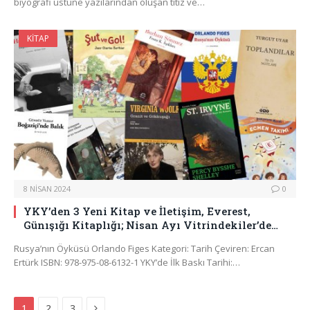
biyografi üstüne yazılarından oluşan titiz ve…
KITAP
8 NISAN 2024
0
YKY’den 3 Yeni Kitap ve İletişim, Everest,
Günışığı Kitaplığı; Nisan Ayı Vitrindekiler’de…
Rusya’nın Öyküsü Orlando Figes Kategori: Tarih Çeviren: Ercan
Ertürk ISBN: 978-975-08-6132-1 YKY’de İlk Baskı Tarihi:…
Next
1
2
3