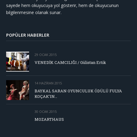
sayede hem okuyucuya yol gösterir, hem de okuyucunun
bilgilenmesine olanak sunar.
POPÜLER HABERLER
29 OCAK 2015
VENEDİK CAMCILIĞI / Gülistan Ertik
14 HAZIRAN 2015
BAYKAL SARAN OYUNCULUK ÖDÜLÜ FULYA
KOÇAK’IN…
30 OCAK 2015
MOZARTHAUS