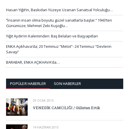
Hasan Yiğit’in, Baskıdan Yüzeye Uzanan Sanatsal Yolculuğu…
‘’İnsanın insan olma boyutu güzel sanatlarla başlar.’’ 1943’ten
Günümüze; Mehmet Zeki Kuşoğlu…
Yiğit Aydın’ın Kaleminden: Baş Belaları ve Başyapıtları
ENKA Açıkhava’da; 20 Temmuz “Metot”- 24 Temmuz “Devlerin
Savaşı”
BARABAR, ENKA AÇIKHAVA’da…
POPÜLER HABERLER
SON HABERLER
29 OCAK 2015
VENEDİK CAMCILIĞI / Gülistan Ertik
14 HAZIRAN 2015