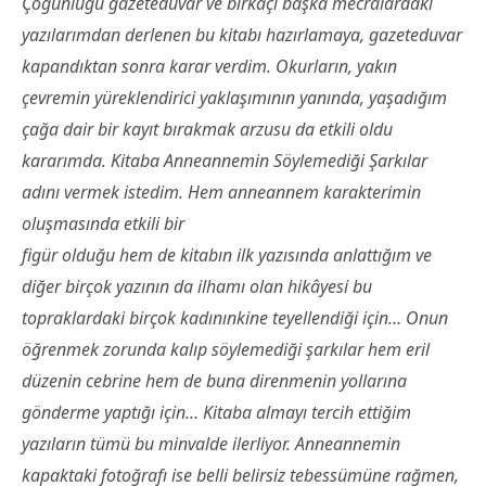
Çoğunluğu gazeteduvar ve birkaçı başka mecralardaki
yazılarımdan derlenen bu kitabı hazırlamaya, gazeteduvar
kapandıktan sonra karar verdim. Okurların, yakın
çevremin yüreklendirici yaklaşımının yanında, yaşadığım
çağa dair bir kayıt bırakmak arzusu da etkili oldu
kararımda. Kitaba Anneannemin Söylemediği Şarkılar
adını vermek istedim. Hem anneannem karakterimin
oluşmasında etkili bir
figür olduğu hem de kitabın ilk yazısında anlattığım ve
diğer birçok yazının da ilhamı olan hikâyesi bu
topraklardaki birçok kadınınkine teyellendiği için… Onun
öğrenmek zorunda kalıp söylemediği şarkılar hem eril
düzenin cebrine hem de buna direnmenin yollarına
gönderme yaptığı için… Kitaba almayı tercih ettiğim
yazıların tümü bu minvalde ilerliyor. Anneannemin
kapaktaki fotoğrafı ise belli belirsiz tebessümüne rağmen,