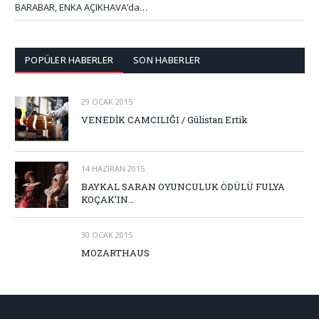
BARABAR, ENKA AÇIKHAVA’da…
POPÜLER HABERLER
SON HABERLER
29 OCAK 2015
VENEDİK CAMCILIĞI / Gülistan Ertik
14 HAZIRAN 2015
BAYKAL SARAN OYUNCULUK ÖDÜLÜ FULYA
KOÇAK’IN…
30 OCAK 2015
MOZARTHAUS