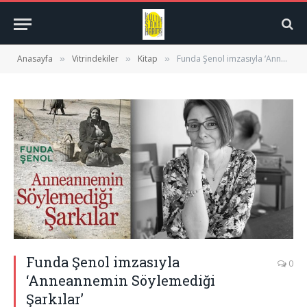
Anasayfa
Vitrindekiler
Kitap
Funda Şenol imzasıyla ‘Anneannemin Söylemediği Şarkılar’
»
»
»
Funda Şenol imzasıyla
0
‘Anneannemin Söylemediği
Şarkılar’