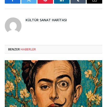
Facebook
Twitter
Pinterest
LinkedIn
Tumblr
Email
KÜLTÜR SANAT HARITASI
BENZER
HABERLER