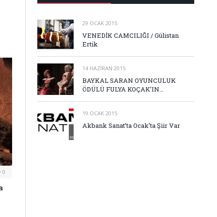
29 OCAK 2015
VENEDİK CAMCILIĞI / Gülistan
Ertik
14 HAZIRAN 2015
BAYKAL SARAN OYUNCULUK
ÖDÜLÜ FULYA KOÇAK’IN…
19 OCAK 2015
Akbank Sanat’ta Ocak’ta Şiir Var
0
a