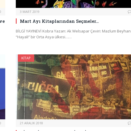
0
3 MART 2019
ve
Mart Ayı Kitaplarından Seçmeler…
BİLGİ YAYINEVİ Kobra Yazan: Ak Welsapar Çeviri: Mazlum Beyhan
“Hayali” bir Orta Asya ülkesi……
KITAP
0
21 ARALIK 2018