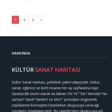
Next
1
2
3
HAKKINDA
KÜLTÜR
SANAT HARİTASI
Kültür Sanat Haritası, şehirlerin yakın takipçisidir. Kültür,
sanat, eğlence ve kent insanını her ay sayfalarına taşır.
Gazetecilik terimi olarak da bilinen 5N 1K""Ne? Nerede? Ne
zaman? Nasıl? Neden? ve Kim?" prensibini öngörerek
sayfalarının konseptini hazırlarken okuyucuya soracağı
soruların cevaplarını verir. Bu sayede hem okuyucuya yol