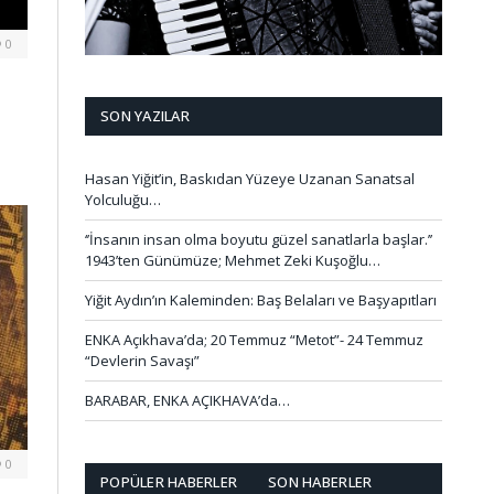
0
SON YAZILAR
Hasan Yiğit’in, Baskıdan Yüzeye Uzanan Sanatsal
Yolculuğu…
‘’İnsanın insan olma boyutu güzel sanatlarla başlar.’’
1943’ten Günümüze; Mehmet Zeki Kuşoğlu…
Yiğit Aydın’ın Kaleminden: Baş Belaları ve Başyapıtları
ENKA Açıkhava’da; 20 Temmuz “Metot”- 24 Temmuz
“Devlerin Savaşı”
BARABAR, ENKA AÇIKHAVA’da…
0
POPÜLER HABERLER
SON HABERLER