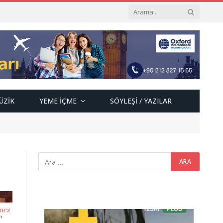
ÜZIK
YEME İÇME
SÖYLEŞI / YAZILAR
Video
oynatıcı