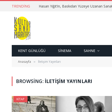
TRENDING
Hasan Yiğit’in, Baskıdan Yüzeye Uzanan Sana
KENT GÜNLÜĞÜ
SINEMA
SAHNE
Anasayfa
İletişim Yayınları
»
BROWSING:
İLETIŞIM YAYINLARI
KITAP