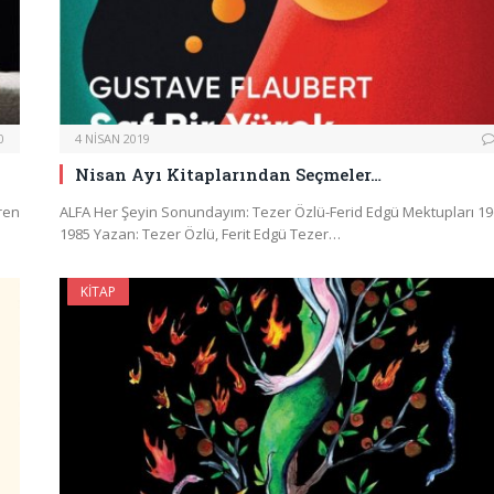
0
4 NISAN 2019
Nisan Ayı Kitaplarından Seçmeler…
eren
ALFA Her Şeyin Sonundayım: Tezer Özlü-Ferid Edgü Mektupları 19
1985 Yazan: Tezer Özlü, Ferit Edgü Tezer…
KITAP