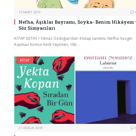
15 MART 2019
Nefha, Âşıklar Bayramı, Soyka- Benim Hikâyem 
Söz Simyacıları
KİTAP DETAY / Yılmaz Özdoğan’dan 4 kitap tanıtımı; Nefha Sezgin
Kaymaz Kırmızı Kedi Yayınları, 196…
KITAP
21 ARALIK 2018