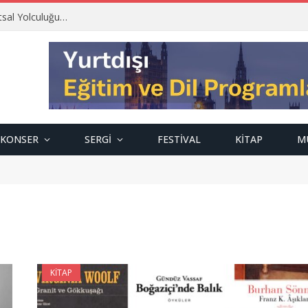
tsal Yolculuğu…
KONSER
SERGI
FESTIVAL
KITAP
M
KITAP