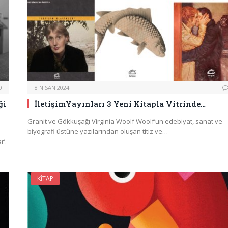
0
8 NISAN 2024
ği
İletişimYayınları 3 Yeni Kitapla Vitrinde…
Granit ve Gökkuşağı Virginia Woolf Woolf’un edebiyat, sanat ve
biyografi üstüne yazılarından oluşan titiz ve…
r’.
KITAP