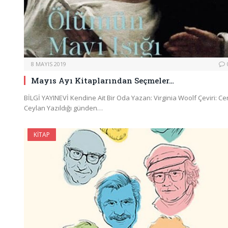
8 MAYIS 2019
Mayıs Ayı Kitaplarından Seçmeler…
BİLGİ YAYINEVİ Kendine Ait Bir Oda Yazan: Virginia Woolf Çeviri: C
Ceylan Yazıldığı günden…
KITAP