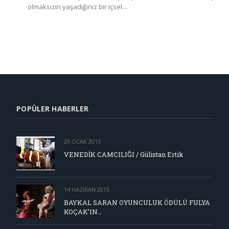
olmaksızın yaşadığınız bir içsel…
POPÜLER HABERLER
29 OCAK 2015
VENEDİK CAMCILIĞI / Gülistan Ertik
14 HAZIRAN 2015
BAYKAL SARAN OYUNCULUK ÖDÜLÜ FULYA
KOÇAK’IN…