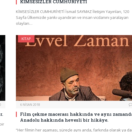
KİMSESİZLER CUMHURİYETİ
KİMSESİZLER CUMHURİYETİ İsmail SAYMAZ İletişim Yayınları, 120
Sayfa Ülkemizde yankı uyandıran ve insan vicdanını yaralayan
olayları…
KITAP
0
6 NISAN 2018
r.
Film çekme macerası hakkında ve aynı zamand
Anadolu hakkında hevesli bir hikâye.
bir
“Her filmin her aşaması, süreçle aynı anda, farkında olarak ya da