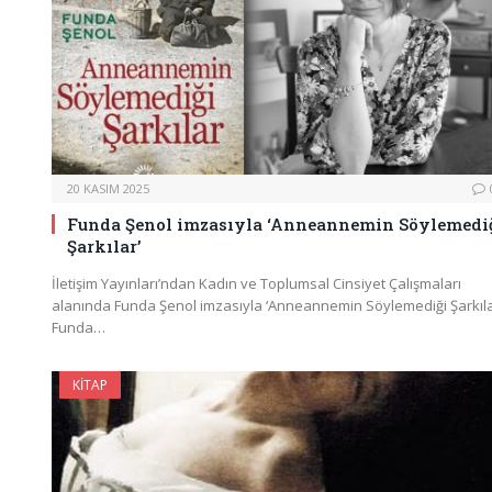
20 KASIM 2025
Funda Şenol imzasıyla ‘Anneannemin Söylemedi
Şarkılar’
İletişim Yayınları’ndan Kadın ve Toplumsal Cinsiyet Çalışmaları
alanında Funda Şenol imzasıyla ‘Anneannemin Söylemediği Şarkıla
Funda…
KITAP