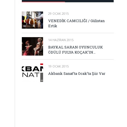
29 OCAK 2015
VENEDİK CAMCILIĞI / Gülistan
Ertik
14 HAZIRAN 2015
BAYKAL SARAN OYUNCULUK
ÖDÜLÜ FULYA KOÇAK’IN…
19 OCAK 2015
Akbank Sanat’ta Ocak’ta Şiir Var