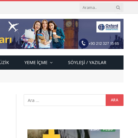
ÜZIK
YEME İÇME
SÖYLEŞI / YAZILAR
Video
oynatıcı