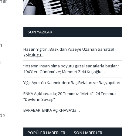
her
SON YAZILAR
n
Hasan Yiğit’in, Baskıdan Yüzeye Uzanan Sanatsal
Yolculuğu…
m
‘’İnsanın insan olma boyutu güzel sanatlarla başlar.’’
i
1943’ten Günümüze; Mehmet Zeki Kuşoğlu…
Yiğit Aydın’ın Kaleminden: Baş Belaları ve Başyapıtları
ENKA Açıkhava’da; 20 Temmuz “Metot”- 24 Temmuz
“Devlerin Savaşı”
,
BARABAR, ENKA AÇIKHAVA’da…
nde
POPÜLER HABERLER
SON HABERLER