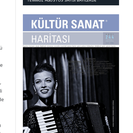
TEMMUZ AĞUSTOS SAYISI BAYILERDE
ü
ce
,
i
de
ı