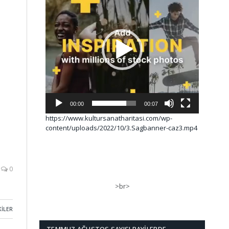
00:00
00:07
https://www.kultursanatharitasi.com/wp-
content/uploads/2022/10/3.Sagbanner-caz3.mp4
0
>br>
KILER