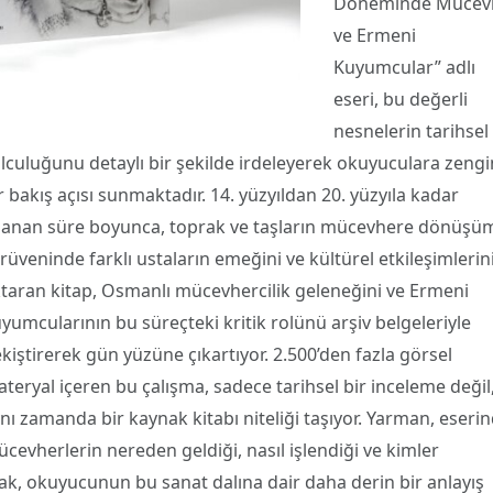
Döneminde Mücev
ve Ermeni
Kuyumcular” adlı
eseri, bu değerli
nesnelerin tarihsel
lculuğunu detaylı bir şekilde irdeleyerek okuyuculara zengi
r bakış açısı sunmaktadır. 14. yüzyıldan 20. yüzyıla kadar
anan süre boyunca, toprak ve taşların mücevhere dönüşü
rüveninde farklı ustaların emeğini ve kültürel etkileşimlerin
taran kitap, Osmanlı mücevhercilik geleneğini ve Ermeni
yumcularının bu süreçteki kritik rolünü arşiv belgeleriyle
kiştirerek gün yüzüne çıkartıyor. 2.500’den fazla görsel
teryal içeren bu çalışma, sadece tarihsel bir inceleme değil
nı zamanda bir kaynak kitabı niteliği taşıyor. Yarman, eseri
cevherlerin nereden geldiği, nasıl işlendiği ve kimler
rak, okuyucunun bu sanat dalına dair daha derin bir anlayış