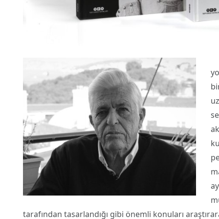
yo
bi
uz
se
ak
ku
pe
ma
ay
mü
tarafından tasarlandığı gibi önemli konuları araştıra