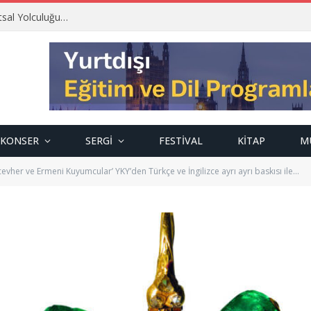
tsal Yolculuğu…
KONSER
SERGI
FESTIVAL
KITAP
M
her ve Ermeni Kuyumcular’ YKY’den Türkçe ve İngilizce ayrı ayrı baskısı ile…