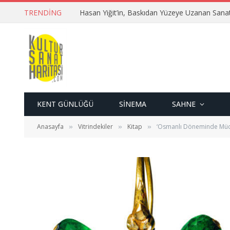
TRENDING
Hasan Yiğit’in, Baskıdan Yüzeye Uzanan Sana
KENT GÜNLÜĞÜ
SINEMA
SAHNE
Anasayfa
Vitrindekiler
Kitap
‘Osmanlı Döneminde Mücev
»
»
»