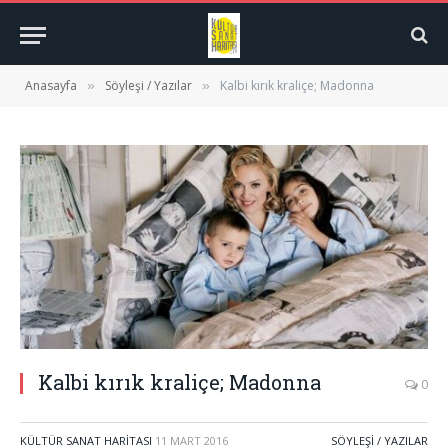
Anasayfa
Söyleşi / Yazılar
Kalbi kırık kraliçe; Madonna
»
»
Kalbi kırık kraliçe; Madonna
0
KÜLTÜR SANAT HARITASI
11 MART 2016
SÖYLEŞI / YAZILAR