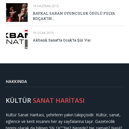
14 HAZIRAN 2015
BAYKAL SARAN OYUNCULUK ÖDÜLÜ FULYA
KOÇAK’IN…
19 OCAK 2015
Akbank Sanat’ta Ocak’ta Şiir Var
HAKKINDA
KÜLTÜR
SANAT HARİTASI
Kültür Sanat Haritası, şehirlerin yakın takipçisidir. Kültür, sanat,
eğlence ve kent insanını her ay sayfalarına taşır. Gazetecilik
terimi olarak da bilinen 5N 1K""Ne? Nerede? Ne zaman? Nasıl?