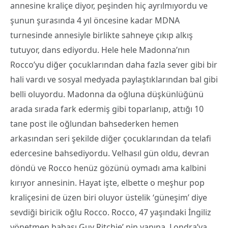
annesine kraliçe diyor, peşinden hiç ayrılmıyordu ve
şunun şurasında 4 yıl öncesine kadar MDNA
turnesinde annesiyle birlikte sahneye çıkıp alkış
tutuyor, dans ediyordu. Hele hele Madonna’nın
Rocco’yu diğer çocuklarından daha fazla sever gibi bir
hali vardı ve sosyal medyada paylaştıklarından bal gibi
belli oluyordu. Madonna da oğluna düşkünlüğünü
arada sırada fark edermiş gibi toparlanıp, attığı 10
tane post ile oğlundan bahsederken hemen
arkasından seri şekilde diğer çocuklarından da telafi
edercesine bahsediyordu. Velhasıl gün oldu, devran
döndü ve Rocco henüz gözünü oymadı ama kalbini
kırıyor annesinin. Hayat işte, elbette o meşhur pop
kraliçesini de üzen biri oluyor üstelik ‘güneşim’ diye
sevdiği biricik oğlu Rocco. Rocco, 47 yaşındaki İngiliz
yönetmen babası Guy Ritchie’ nin yanına, Londra’ya