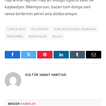
kaybediyor. Bilemiyorsun, bazen tüm dünya seni
sevse birilerinin yerini asla dolduramıyor.
Cenk Erdem
Guy Ritchie
Kalbi kırık kraliçe; Madonna
MADONNA
Rebel Heart
Rocco
Facebook
Twitter
Pinterest
LinkedIn
Tumblr
Email
KÜLTÜR SANAT HARITASI
BENZER
HABERLER