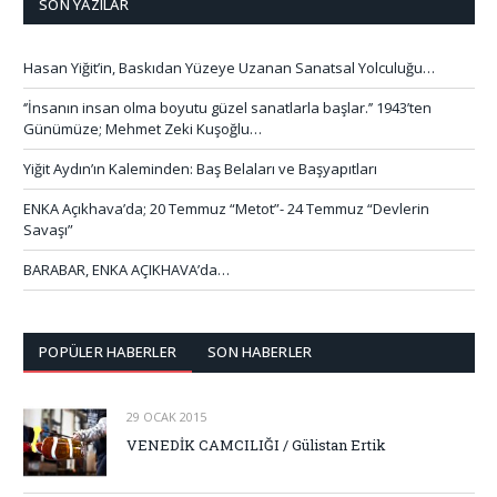
SON YAZILAR
Hasan Yiğit’in, Baskıdan Yüzeye Uzanan Sanatsal Yolculuğu…
‘’İnsanın insan olma boyutu güzel sanatlarla başlar.’’ 1943’ten
Günümüze; Mehmet Zeki Kuşoğlu…
Yiğit Aydın’ın Kaleminden: Baş Belaları ve Başyapıtları
ENKA Açıkhava’da; 20 Temmuz “Metot”- 24 Temmuz “Devlerin
Savaşı”
BARABAR, ENKA AÇIKHAVA’da…
POPÜLER HABERLER
SON HABERLER
29 OCAK 2015
VENEDİK CAMCILIĞI / Gülistan Ertik