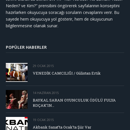
Neden? ve Kim?" prensibini öngörerek sayfalarının konseptini
hazırlarken okuyucuya soracağı soruların cevaplarını verir. Bu
sayede hem okuyucuya yol gösterir, hem de okuyucunun
bilgilenmesine olanak sunar.
POPÜLER HABERLER
29 OCAK 2015
VENEDİK CAMCILIĞI / Gülistan Ertik
14 HAZIRAN 2015
BAYKAL SARAN OYUNCULUK ÖDÜLÜ FULYA
KOÇAK’IN…
19 OCAK 2015
Akbank Sanat’ta Ocak’ta Şiir Var