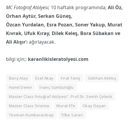
MC Fotoğraf Atölyesi,
10 haftalık programında;
Ali Öz,
Orhan Aytür, Serkan Güneş,
Özcan Yurdalan, Esra Pozan, Soner Yakup, Murat
Kıvrak, Ufuk Kıray, Dilek Keleş, Bora Sübakan ve
Ali Alışır
’ı ağırlayacak.
bilgi için;:
karanlikisleratolyesi.com
Barış Atay
Ezel Akay
Fırat Tanış
Gökhan Atılmış
Hamit Demir
İnanç Sümbüloğlu
Master Class Fotoğraf Atölyesi”. Prof.Dr. Semih Çelenk
Master Class Sinema
Murat Efe
Okay Dayan
Teoman Kumbaracıbaşı
Tilbe Saran