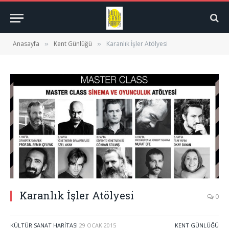
Anasayfa
Kent Günlüğü
Karanlık İşler Atölyesi
»
»
Karanlık İşler Atölyesi
0
KÜLTÜR SANAT HARITASI
29 OCAK 2015
KENT GÜNLÜĞÜ