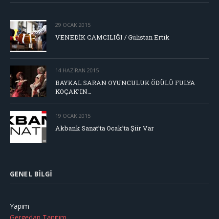
29 OCAK 2015
VENEDİK CAMCILIĞI / Gülistan Ertik
14 HAZIRAN 2015
BAYKAL SARAN OYUNCULUK ÖDÜLÜ FULYA
KOÇAK’IN…
19 OCAK 2015
Akbank Sanat’ta Ocak’ta Şiir Var
GENEL BILGI
Yapım
Gergedan Tanıtım