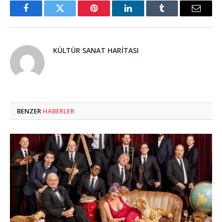
Facebook
Twitter
Pinterest
LinkedIn
Tumblr
Email
KÜLTÜR SANAT HARITASI
BENZER
HABERLER