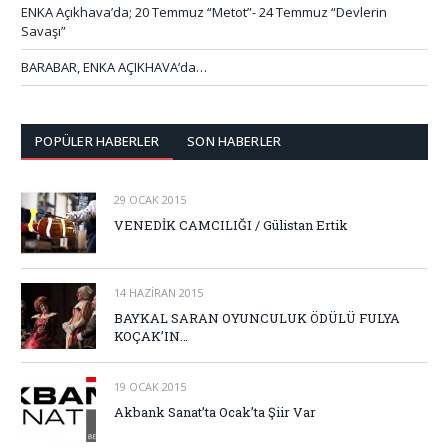
ENKA Açıkhava’da; 20 Temmuz “Metot”- 24 Temmuz “Devlerin
Savaşı”
BARABAR, ENKA AÇIKHAVA’da…
POPÜLER HABERLER
SON HABERLER
29 OCAK 2015
VENEDİK CAMCILIĞI / Gülistan Ertik
14 HAZIRAN 2015
BAYKAL SARAN OYUNCULUK ÖDÜLÜ FULYA
KOÇAK’IN…
19 OCAK 2015
Akbank Sanat’ta Ocak’ta Şiir Var