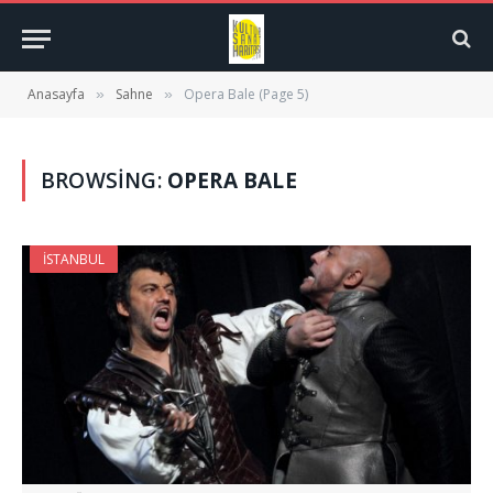
Anasayfa
Sahne
Opera Bale (Page 5)
»
»
BROWSING:
OPERA BALE
İSTANBUL