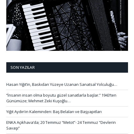
SON YAZILAR
Hasan Yiğit’in, Baskıdan Yüzeye Uzanan Sanatsal Yolculuğu…
‘’İnsanın insan olma boyutu güzel sanatlarla başlar.’’ 1943’ten
Günümüze; Mehmet Zeki Kuşoğlu…
Yiğit Aydın’ın Kaleminden: Baş Belaları ve Başyapıtları
ENKA Açıkhava’da; 20 Temmuz “Metot”- 24 Temmuz “Devlerin
Savaşı”