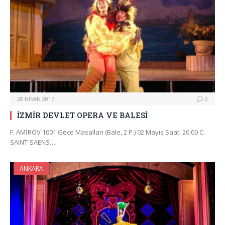
28 NISAN 2017
0
İZMİR DEVLET OPERA VE BALESİ
F. AMİROV 1001 Gece Masalları (Bale, 2 P.) 02 Mayıs Saat: 20.00 C.
SAINT-SAENS…
ANKARA