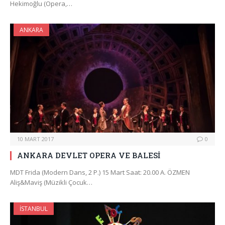
Hekimoğlu (Opera,…
ANKARA
10 MART 2017
0
ANKARA DEVLET OPERA VE BALESİ
MDT Frida (Modern Dans, 2 P.) 15 Mart Saat: 20.00 A. ÖZMEN
Aliş&Maviş (Müzikli Çocuk…
İSTANBUL