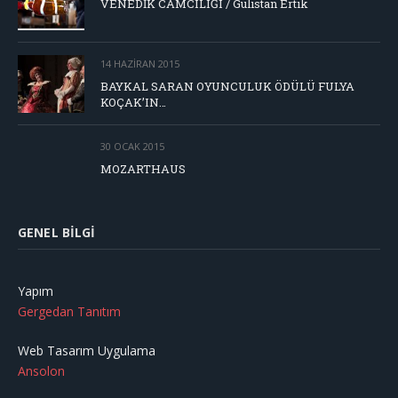
VENEDİK CAMCILIĞI / Gülistan Ertik
14 HAZIRAN 2015
BAYKAL SARAN OYUNCULUK ÖDÜLÜ FULYA
KOÇAK’IN…
30 OCAK 2015
MOZARTHAUS
GENEL BILGI
Yapım
Gergedan Tanıtım
Web Tasarım Uygulama
Ansolon