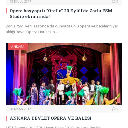
13 EYLÜL 2017
0
Opera başyapıtı “Otello” 20 Eylül’de Zorlu PSM
Studio ekranında!
Zorlu PSM, yeni sezonda da dünyaca ünlü opera ve balelerin yer
aldığı Royal Opera House’un…
ANKARA
28 NISAN 2017
0
ANKARA DEVLET OPERA VE BALESİ
MDT Tango’s 04-17-25 Mayıs Saat: 20.00 Ankara Devlet