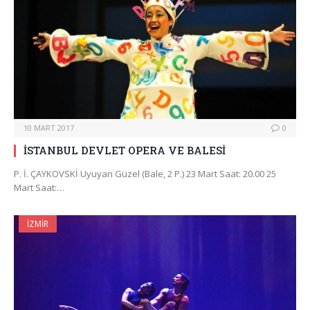
10 MART 2017
0
İSTANBUL DEVLET OPERA VE BALESİ
P. İ. ÇAYKOVSKİ Uyuyan Güzel (Bale, 2 P.) 23 Mart Saat: 20.00 25
Mart Saat:…
İZMIR