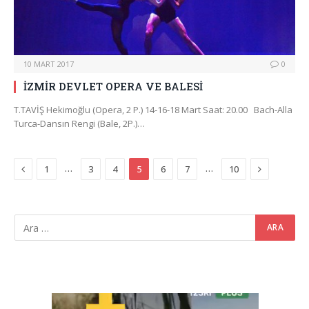
10 MART 2017
0
İZMİR DEVLET OPERA VE BALESİ
T.TAVİŞ Hekimoğlu (Opera, 2 P.) 14-16-18 Mart Saat: 20.00 Bach-Alla
Turca-Dansın Rengi (Bale, 2P.)…
Previous
Next
…
…
1
3
4
5
6
7
10
Video