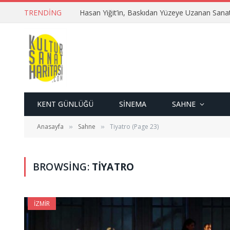
TRENDING
Hasan Yiğit’in, Baskıdan Yüzeye Uzanan Sana
KENT GÜNLÜĞÜ
SINEMA
SAHNE
Anasayfa
Sahne
Tiyatro (Page 23)
»
»
BROWSING:
TIYATRO
İZMIR