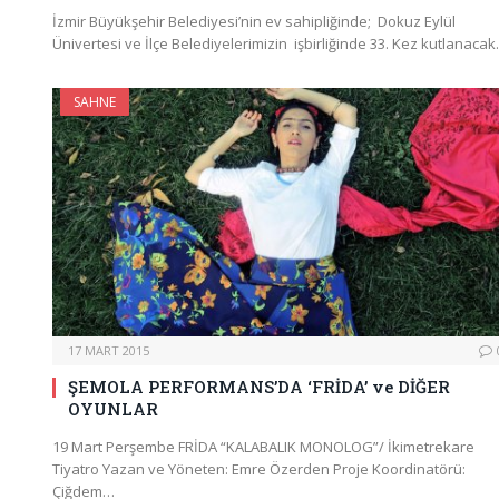
İzmir Büyükşehir Belediyesi’nin ev sahipliğinde; Dokuz Eylül
Ünivertesi ve İlçe Belediyelerimizin işbirliğinde 33. Kez kutlanaca
SAHNE
17 MART 2015
ŞEMOLA PERFORMANS’DA ‘FRİDA’ ve DİĞER
OYUNLAR
19 Mart Perşembe FRİDA “KALABALIK MONOLOG”/ İkimetrekare
Tiyatro Yazan ve Yöneten: Emre Özerden Proje Koordinatörü:
Çiğdem…