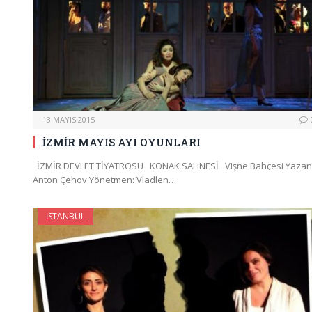
13 MAYIS 2015
İZMİR MAYIS AYI OYUNLARI
İZMİR DEVLET TİYATROSU KONAK SAHNESİ Vişne Bahçesi Yazan
Anton Çehov Yönetmen: Vladlen…
İSTANBUL