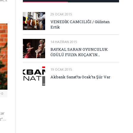
29 OCAK 2015
VENEDİK CAMCILIĞI / Gülistan
Ertik
14 HAZIRAN 2015
BAYKAL SARAN OYUNCULUK
ÖDÜLÜ FULYA KOÇAK’IN…
19 OCAK 2015
Akbank Sanat’ta Ocak’ta Şiir Var
0
zar
z’’…