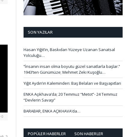
SON YAZILAR
Hasan Yiğit’in, Baskıdan Yüzeye Uzanan Sanatsal
Yolculuğu…
‘’İnsanın insan olma boyutu güzel sanatlarla başlar.’’
1943’ten Günümüze; Mehmet Zeki Kuşoğlu…
Yiğit Aydın’ın Kaleminden: Baş Belaları ve Başyapıtları
ENKA Açıkhava’da; 20 Temmuz “Metot”- 24 Temmuz
“Devlerin Savaşı”
BARABAR, ENKA AÇIKHAVA’da…
0
POPÜLER HABERLER
SON HABERLER
i, 2