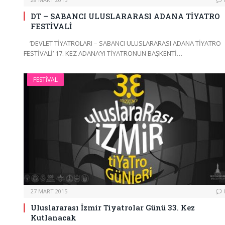
DT – SABANCI ULUSLARARASI ADANA TİYATRO
FESTİVALİ
’DEVLET TİYATROLARI – SABANCI ULUSLARARASI ADANA TİYATRO
FESTİVALİ’ 17. KEZ ADANA’YI TİYATRONUN BAŞKENTİ…
FESTIVAL
27 MART 2015
Uluslararası İzmir Tiyatrolar Günü 33. Kez
Kutlanacak