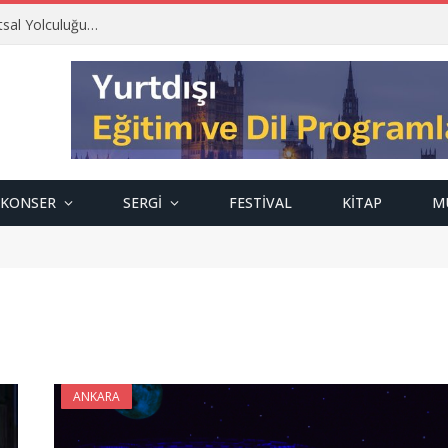
tsal Yolculuğu…
KONSER
SERGI
FESTIVAL
KITAP
M
ANKARA