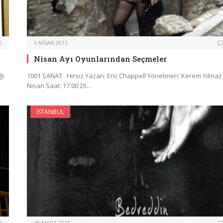
0
6 NISAN 2015
Nisan Ayı Oyunlarından Seçmeler
ği
1001 SANAT Hırsız Yazan: Eric Chappell Yönetmen: Kerem Yılmaz
Nisan Saat: 17.00 25…
İSTANBUL
0
28 MART 2015