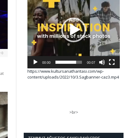
0
00:00
00:07
https://www.kultursanatharitasi.com/wp-
at
content/uploads/2022/10/3.Sagbanner-caz3.mp4
>br>