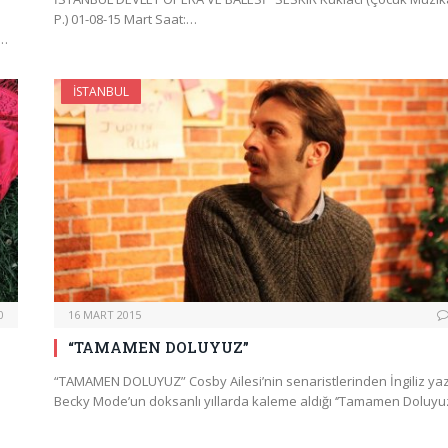
P.) 01-08-15 Mart Saat:…
k…
İSTANBUL
0
16 MART 2015
“TAMAMEN DOLUYUZ”
“TAMAMEN DOLUYUZ” Cosby Ailesi’nin senaristlerinden İngiliz ya
Becky Mode’un doksanlı yıllarda kaleme aldığı ‘’Tamamen Doluyu