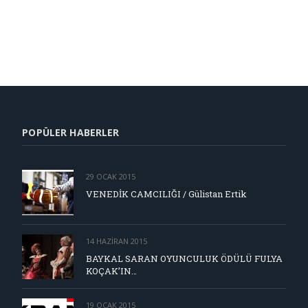
POPÜLER HABERLER
29 OCAK 2015
VENEDİK CAMCILIĞI / Gülistan Ertik
14 HAZIRAN 2015
BAYKAL SARAN OYUNCULUK ÖDÜLÜ FULYA
KOÇAK’IN…
19 OCAK 2015