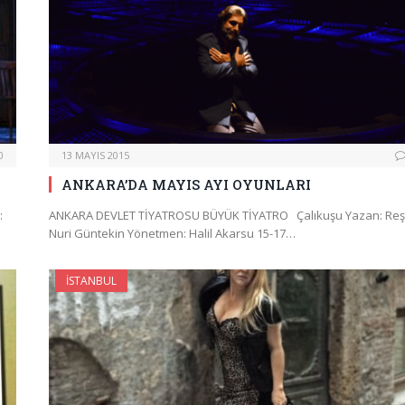
0
13 MAYIS 2015
ANKARA’DA MAYIS AYI OYUNLARI
:
ANKARA DEVLET TİYATROSU BÜYÜK TİYATRO Çalıkuşu Yazan: Reş
Nuri Güntekin Yönetmen: Halil Akarsu 15-17…
İSTANBUL