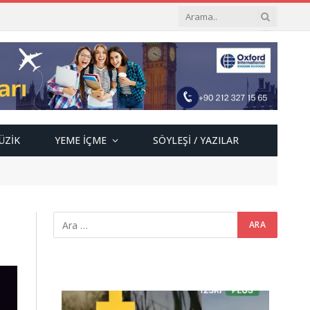
ÜZIK
YEME İÇME
SÖYLEŞI / YAZILAR
Video
oynatıcı