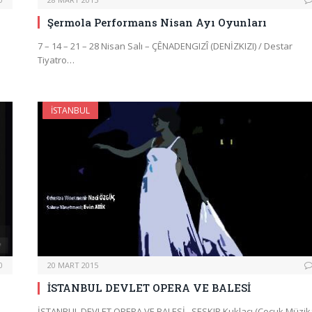
Şermola Performans Nisan Ayı Oyunları
7 – 14 – 21 – 28 Nisan Salı – ÇÊNADENGIZÎ (DENİZKIZI) / Destar
Tiyatro…
İSTANBUL
0
20 MART 2015
İSTANBUL DEVLET OPERA VE BALESİ
İSTANBUL DEVLET OPERA VE BALESİ SESKIR Kuklacı (Çocuk Müzikal