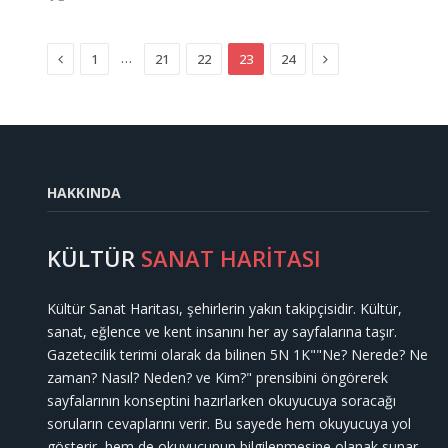
Previous
Next
…
1
21
22
23
24
HAKKINDA
KÜLTÜR
SANAT HARİTASI
Kültür Sanat Haritası, şehirlerin yakın takipçisidir. Kültür,
sanat, eğlence ve kent insanını her ay sayfalarına taşır.
Gazetecilik terimi olarak da bilinen 5N 1K""Ne? Nerede? Ne
zaman? Nasıl? Neden? ve Kim?" prensibini öngörerek
sayfalarının konseptini hazırlarken okuyucuya soracağı
soruların cevaplarını verir. Bu sayede hem okuyucuya yol
gösterir, hem de okuyucunun bilgilenmesine olanak sunar.