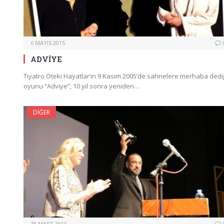
6 MAYIS 2015
ADVİYE
Tiyatro Öteki Hayatlar’ın 9 Kasım 2005’de sahnelere merhaba dedi
oyunu “Adviye”, 10 yıl sonra yeniden…
DIĞER
28 MART 2015