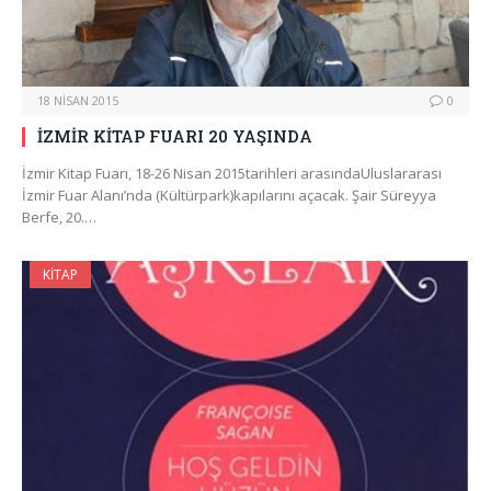
18 NISAN 2015
0
İZMİR KİTAP FUARI 20 YAŞINDA
İzmir Kitap Fuarı, 18-26 Nisan 2015tarihleri arasındaUluslararası
İzmir Fuar Alanı’nda (Kültürpark)kapılarını açacak. Şair Süreyya
Berfe, 20.…
KITAP