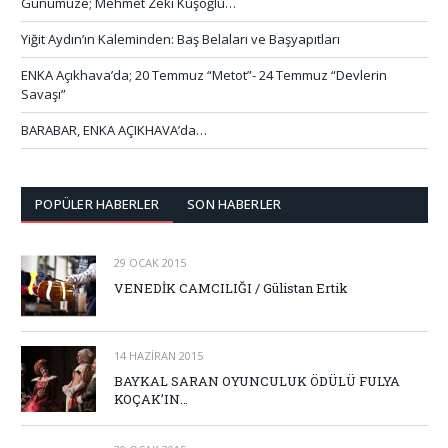
Günümüze; Mehmet Zeki Kuşoğlu…
Yiğit Aydın’ın Kaleminden: Baş Belaları ve Başyapıtları
ENKA Açıkhava’da; 20 Temmuz “Metot”- 24 Temmuz “Devlerin
Savaşı”
BARABAR, ENKA AÇIKHAVA’da…
POPÜLER HABERLER
SON HABERLER
29 OCAK 2015
VENEDİK CAMCILIĞI / Gülistan Ertik
14 HAZIRAN 2015
BAYKAL SARAN OYUNCULUK ÖDÜLÜ FULYA
KOÇAK’IN…