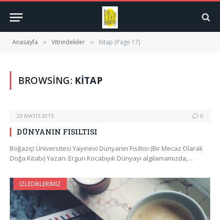
Anasayfa
Vitrindekiler
Kitap (Page 17)
»
»
BROWSING:
KITAP
23 MAYIS 2015
0
DÜNYANIN FISILTISI
Boğaziçi Üniversitesi Yayınevi Dünyanın Fısıltısı (Bir Mecaz Olarak
Doğa Kitabı) Yazan: Ergun Kocabıyık Dünyayı algılamamızda,…
İZLEDIKLERIMIZ