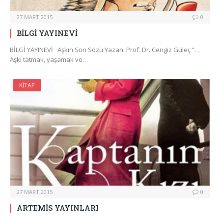
27 MART 2015
0
BİLGİ YAYINEVİ
BİLGİ YAYINEVİ Aşkın Son Sözü Yazan: Prof. Dr. Cengiz Güleç “…
Aşkı tatmak, yaşamak ve…
KITAP
27 MART 2015
0
ARTEMİS YAYINLARI