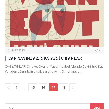
3 MART 2015
0
CAN YAYINLARI’NDA YENİ ÇIKANLAR
CAN YAYINLARI Cinayet Oyunu Yazan: Isabel Allende Çeviri: İnci Kut
Yeniden ağzını bağlamak zorundayım. Dinlenmeye…
Previous
Next
…
1
15
16
17
18