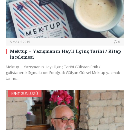
5 MAYIS 2015
0
Mektup – Yazışmanın Hayli İlginç Tarihi / Kitap
İncelemesi
Mektup – Yazışmanın Hayli İlginç Tarihi Gülistan Ertik /
gulistanertik@gmail.com Fotoğraf: Gülşan Gürsel Mektup yazmak
tarihe…
KENT GÜNLÜĞÜ