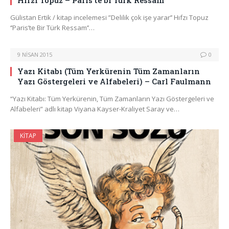
Hıfzı Topuz – Paris’te bi Türk Ressam
Gülistan Ertik / kitap incelemesi ”Delilik çok işe yarar’’ Hıfzı Topuz
‘’Paris’te Bir Türk Ressam’’…
9 NISAN 2015
0
Yazı Kitabı (Tüm Yerkürenin Tüm Zamanların
Yazı Göstergeleri ve Alfabeleri) – Carl Faulmann
“Yazı Kitabı: Tüm Yerkürenin, Tüm Zamanların Yazı Göstergeleri ve
Alfabeleri” adlı kitap Viyana Kayser-Kraliyet Saray ve…
KITAP