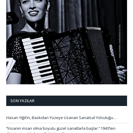
SON YAZILAR
Hasan Yiğit’in, Baskıdan Yüzeye Uzanan Sanatsal Yolculuğu…
‘’İnsanın insan olma boyutu güzel sanatlarla başlar.’’ 1943’ten