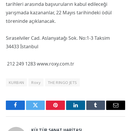
tarihleri arasında başvuruların kabul edileceği
yarışmada kazananlar, 22 Mayıs tarihindeki ödül
töreninde açıklanacak.
Sıraselviler Cad. Aslanyatağı Sok. No:1-3 Taksim
34433 İstanbul
212 249 1283
www.roxy.com.tr
KURBAN
Roxy
THE RINGO JETS
Facebook
Twitter
Pinterest
LinkedIn
Tumblr
Email
KÜLTÜR SANAT HARITASI