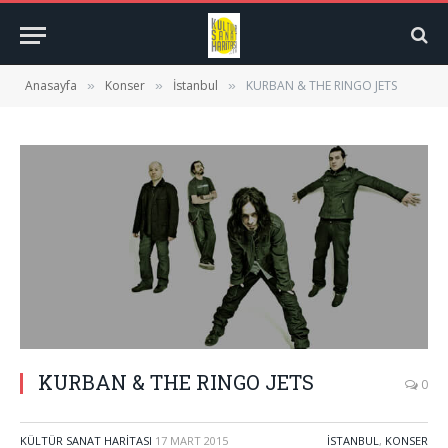
Anasayfa
Konser
İstanbul
KURBAN & THE RINGO JETS
»
»
»
KURBAN & THE RINGO JETS
0
KÜLTÜR SANAT HARITASI
17 MART 2015
İSTANBUL
,
KONSER