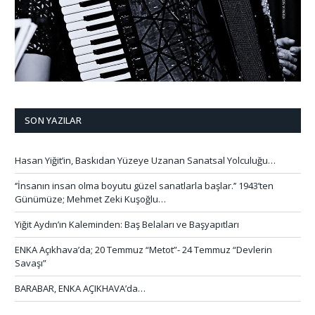
SON YAZILAR
Hasan Yiğit’in, Baskıdan Yüzeye Uzanan Sanatsal Yolculuğu…
‘’İnsanın insan olma boyutu güzel sanatlarla başlar.’’ 1943’ten
Günümüze; Mehmet Zeki Kuşoğlu…
Yiğit Aydın’ın Kaleminden: Baş Belaları ve Başyapıtları
ENKA Açıkhava’da; 20 Temmuz “Metot”- 24 Temmuz “Devlerin
Savaşı”
BARABAR, ENKA AÇIKHAVA’da…