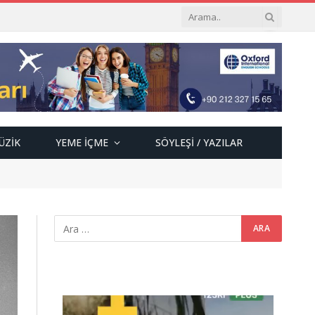
ÜZIK
YEME İÇME
SÖYLEŞI / YAZILAR
Video
oynatıcı