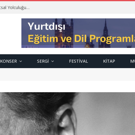
tsal Yolculuğu…
KONSER
SERGI
FESTIVAL
KITAP
M