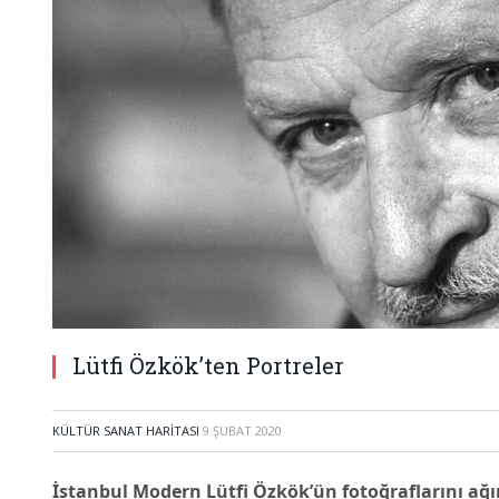
Lütfi Özkök’ten Portreler
KÜLTÜR SANAT HARITASI
9 ŞUBAT 2020
İstanbul Modern Lütfi Özkök’ün fotoğraflarını ağır