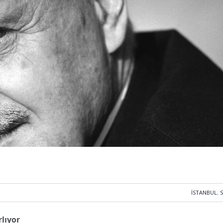
İSTANBUL
,
lıyor