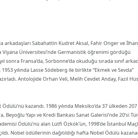
da arkadaşları Sabahattin Kudret Aksal, Fahir Onger ve İlhan
ında Viyana Üniversitesi’nde Germanistik öğrenimi gördüğü
 yıl sonra Fransa’da, Sorbonne’da okuduğu sırada sınıf arka
ti. 1953 yılında Lasse Södeberg ile birlikte “Ekmek ve Sevda”
hazırladı. Antolojide Orhan Veli, Melih Cevdet Anday, Fazıl H
at Ödülü’nü kazandı. 1986 yılında Meksiko’da 37 ülkeden 207
ra, Beyoğlu Yapı ve Kredi Bankası Sanat Galerisi’nde 20’si Tü
 Akademisi Ödülü’nü alan Lütfi Özkök’ün, 1998’de İstanbul Ma
çıldı. Nobel ödüllerinin dağıtıldığı hafta Nobel Ödülü kazan