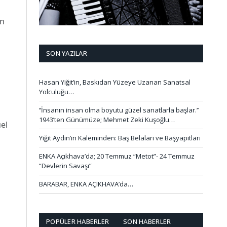
en
SON YAZILAR
Hasan Yiğit’in, Baskıdan Yüzeye Uzanan Sanatsal
Yolculuğu…
‘’İnsanın insan olma boyutu güzel sanatlarla başlar.’’
1943’ten Günümüze; Mehmet Zeki Kuşoğlu…
el
Yiğit Aydın’ın Kaleminden: Baş Belaları ve Başyapıtları
ENKA Açıkhava’da; 20 Temmuz “Metot”- 24 Temmuz
“Devlerin Savaşı”
BARABAR, ENKA AÇIKHAVA’da…
POPÜLER HABERLER
SON HABERLER