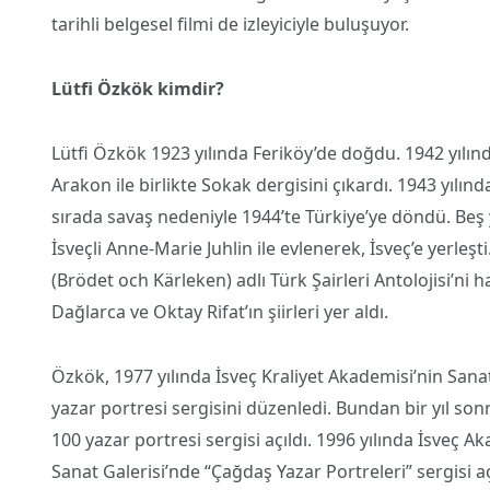
tarihli belgesel filmi de izleyiciyle buluşuyor.
Lütfi Özkök kimdir?
Lütfi Özkök 1923 yılında Feriköy’de doğdu. 1942 yılın
Arakon ile birlikte Sokak dergisini çıkardı. 1943 yıl
sırada savaş nedeniyle 1944’te Türkiye’ye döndü. Beş
İsveçli Anne-Marie Juhlin ile evlenerek, İsveç’e yerleş
(Brödet och Kärleken) adlı Türk Şairleri Antolojisi’ni 
Dağlarca ve Oktay Rifat’ın şiirleri yer aldı.
Özkök, 1977 yılında İsveç Kraliyet Akademisi’nin San
yazar portresi sergisini düzenledi. Bundan bir yıl son
100 yazar portresi sergisi açıldı. 1996 yılında İsveç
Sanat Galerisi’nde “Çağdaş Yazar Portreleri” sergisi a