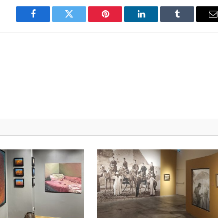
Facebook
Twitter
Pinterest
LinkedIn
Tumblr
E