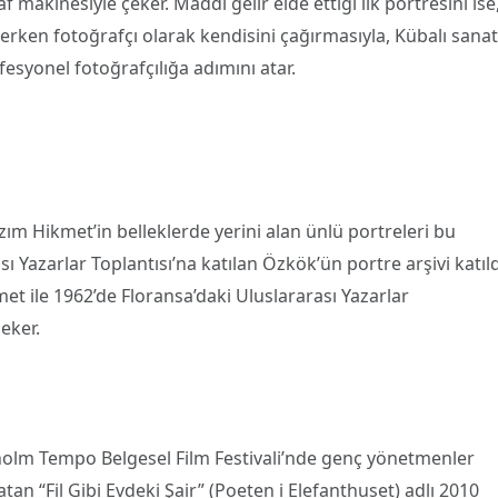
makinesiyle çeker. Maddi gelir elde ettiği ilk portresini ise
derken fotoğrafçı olarak kendisini çağırmasıyla, Kübalı sanat
fesyonel fotoğrafçılığa adımını atar.
zım Hikmet’in belleklerde yerini alan ünlü portreleri bu
 Yazarlar Toplantısı’na katılan Özkök’ün portre arşivi katıld
et ile 1962’de Floransa’daki Uluslararası Yazarlar
çeker.
holm Tempo Belgesel Film Festivali’nde genç yönetmenler
tan “Fil Gibi Evdeki Şair” (Poeten i Elefanthuset) adlı 2010