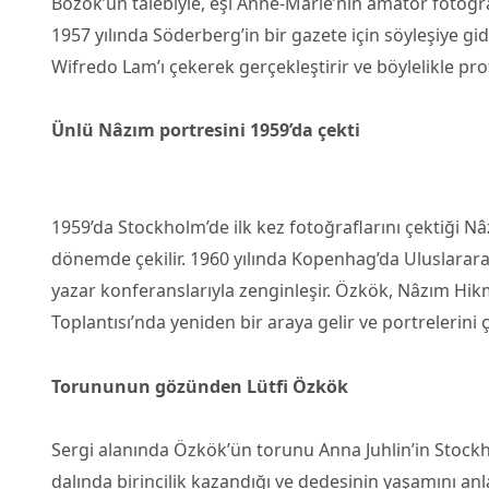
Bozok’un talebiyle, eşi Anne-Marie’nin amatör fotoğraf 
1957 yılında Söderberg’in bir gazete için söyleşiye gi
Wifredo Lam’ı çekerek gerçekleştirir ve böylelikle pro
Ünlü Nâzım portresini 1959’da çekti
1959’da Stockholm’de ilk kez fotoğraflarını çektiği Nâ
dönemde çekilir. 1960 yılında Kopenhag’da Uluslararası
yazar konferanslarıyla zenginleşir. Özkök, Nâzım Hikm
Toplantısı’nda yeniden bir araya gelir ve portrelerini 
Torununun gözünden Lütfi Özkök
Sergi alanında Özkök’ün torunu Anna Juhlin’in Stock
dalında birincilik kazandığı ve dedesinin yaşamını anla