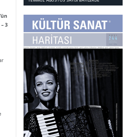
TEMMUZ AĞUSTOS SAYISI BAYILERDE
k’ün
 – 3
ar
e