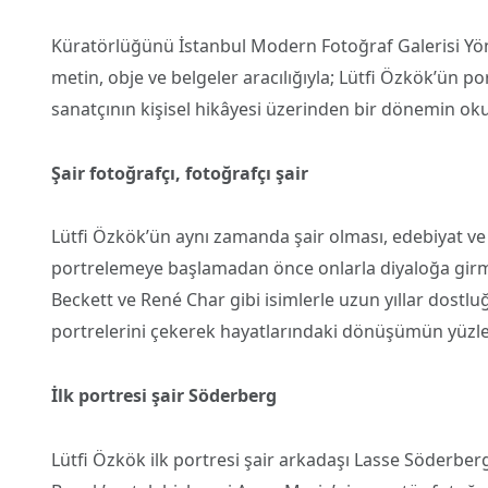
Küratörlüğünü İstanbul Modern Fotoğraf Galerisi Yönet
metin, obje ve belgeler aracılığıyla; Lütfi Özkök’ün portr
sanatçının kişisel hikâyesi üzerinden bir dönemin oku
Şair fotoğrafçı, fotoğrafçı şair
Lütfi Özkök’ün aynı zamanda şair olması, edebiyat ve
portrelemeye başlamadan önce onlarla diyaloğa girme
Beckett ve René Char gibi isimlerle uzun yıllar dostl
portrelerini çekerek hayatlarındaki dönüşümün yüzler
İlk portresi şair Söderberg
Lütfi Özkök ilk portresi şair arkadaşı Lasse Söderberg