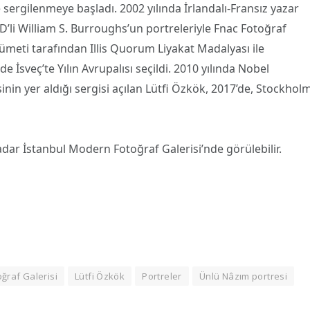
sergilenmeye başladı. 2002 yılında İrlandalı-Fransız yazar
’li William S. Burroughs’un portreleriyle Fnac Fotoğraf
ümeti tarafından Illis Quorum Liyakat Madalyası ile
 İsveç’te Yılın Avrupalısı seçildi. 2010 yılında Nobel
in yer aldığı sergisi açılan Lütfi Özkök, 2017’de, Stockhol
adar İstanbul Modern Fotoğraf Galerisi’nde görülebilir.
ğraf Galerisi
Lütfi Özkök
Portreler
Ünlü Nâzım portresi