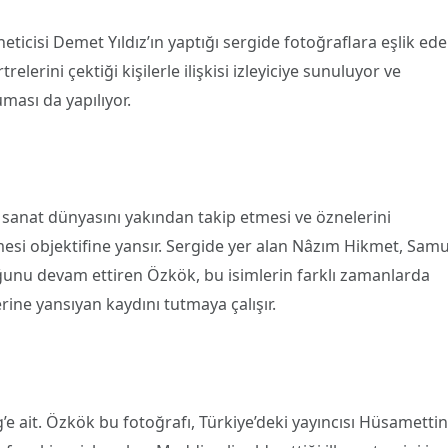
icisi Demet Yıldız’ın yaptığı sergide fotoğraflara eşlik ed
elerini çektiği kişilerle ilişkisi izleyiciye sunuluyor ve
ması da yapılıyor.
 sanat dünyasını yakından takip etmesi ve öznelerini
si objektifine yansır. Sergide yer alan Nâzım Hikmet, Samu
uğunu devam ettiren Özkök, bu isimlerin farklı zamanlarda
ine yansıyan kaydını tutmaya çalışır.
’e ait. Özkök bu fotoğrafı, Türkiye’deki yayıncısı Hüsamettin