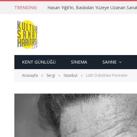
TRENDING
Hasan Yiğit’in, Baskıdan Yüzeye Uzanan Sana
KENT GÜNLÜĞÜ
SINEMA
SAHNE
Anasayfa
Sergi
İstanbul
Lütfi Özkök’ten Portreler
»
»
»