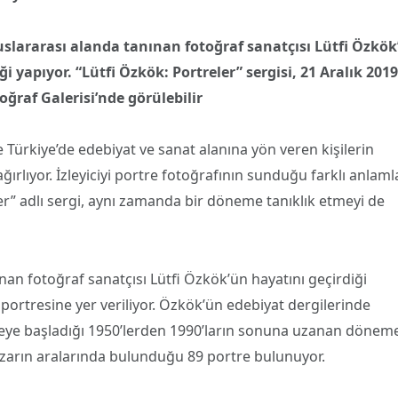
luslararası alanda tanınan fotoğraf sanatçısı Lütfi Özkö
ği yapıyor. “Lütfi Özkök: Portreler” sergisi, 21 Aralık 2019
ğraf Galerisi’nde görülebilir
 Türkiye’de edebiyat ve sanat alanına yön veren kişilerin
ağırlıyor. İzleyiciyi portre fotoğrafının sunduğu farklı anlaml
r” adlı sergi, aynı zamanda bir döneme tanıklık etmeyi de
ınan fotoğraf sanatçısı Lütfi Özkök’ün hayatını geçirdiği
portresine yer veriliyor. Özkök’ün edebiyat dergilerinde
kmeye başladığı 1950’lerden 1990’ların sonuna uzanan dönem
azarın aralarında bulunduğu 89 portre bulunuyor.