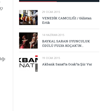
,
çı
29 OCAK 2015
VENEDİK CAMCILIĞI / Gülistan
Ertik
14 HAZIRAN 2015
BAYKAL SARAN OYUNCULUK
ÖDÜLÜ FULYA KOÇAK’IN…
ığı
19 OCAK 2015
Akbank Sanat’ta Ocak’ta Şiir Var