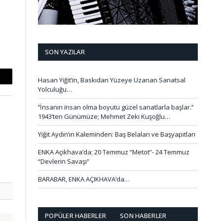
SON YAZILAR
Hasan Yiğit’in, Baskıdan Yüzeye Uzanan Sanatsal
mail
Yolculuğu…
‘’İnsanın insan olma boyutu güzel sanatlarla başlar.’’
1943’ten Günümüze; Mehmet Zeki Kuşoğlu…
Yiğit Aydın’ın Kaleminden: Baş Belaları ve Başyapıtları
ENKA Açıkhava’da; 20 Temmuz “Metot”- 24 Temmuz
“Devlerin Savaşı”
BARABAR, ENKA AÇIKHAVA’da…
POPÜLER HABERLER
SON HABERLER