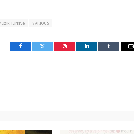
Müzik Türkiye
VARIOUS
Facebook
Twitter
Pinterest
LinkedIn
Tumblr
E