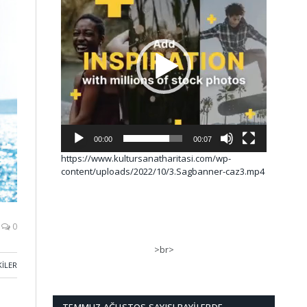
00:00
00:07
https://www.kultursanatharitasi.com/wp-
content/uploads/2022/10/3.Sagbanner-caz3.mp4
0
>br>
KILER