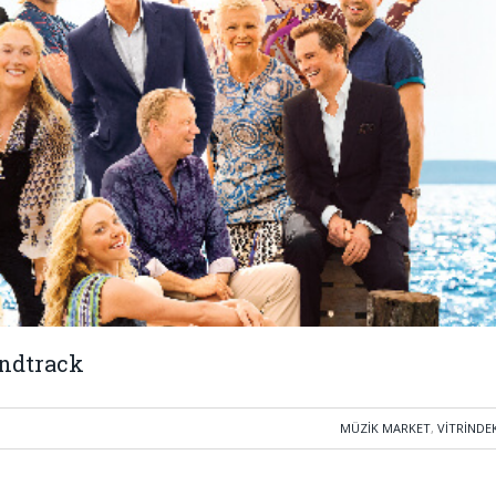
ndtrack
MÜZIK MARKET
,
VITRINDE