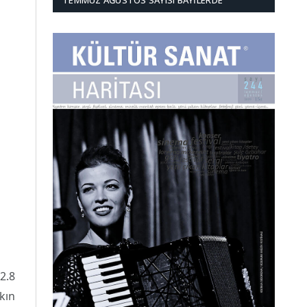
TEMMUZ AĞUSTOS SAYISI BAYILERDE
2.8
kın