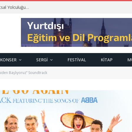
tsal Yolculuğu…
KONSER
SERGI
FESTIVAL
KITAP
M
iden Başlıyoruz” Soundtrack