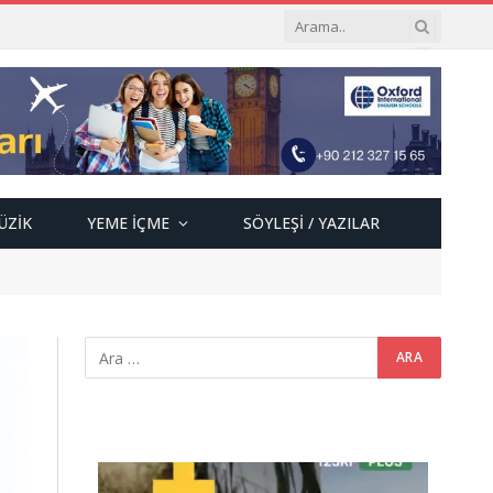
ÜZIK
YEME İÇME
SÖYLEŞI / YAZILAR
Video
oynatıcı