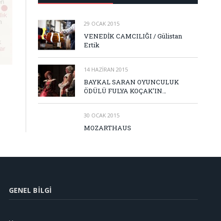
29 OCAK 2015
VENEDİK CAMCILIĞI / Gülistan
Ertik
14 HAZIRAN 2015
BAYKAL SARAN OYUNCULUK
ÖDÜLÜ FULYA KOÇAK’IN…
30 OCAK 2015
MOZARTHAUS
GENEL BILGI