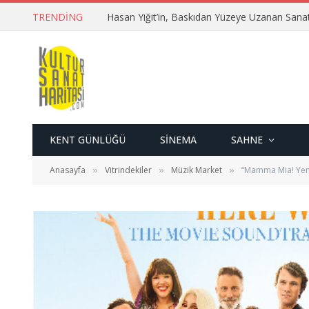
TRENDING
Hasan Yiğit’in, Baskıdan Yüzeye Uzanan Sana
KENT GÜNLÜĞÜ
SINEMA
SAHNE
Anasayfa
Vitrindekiler
Müzik Market
“Mamma Mia! Yen
»
»
»