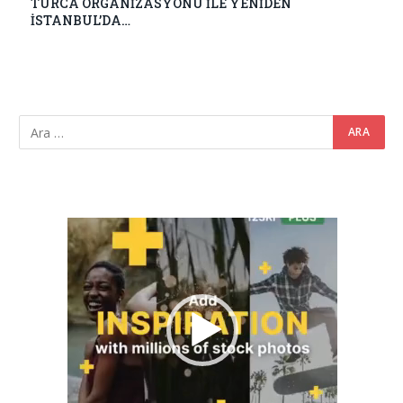
TURCA ORGANİZASYONU İLE YENİDEN
İSTANBUL’DA…
Video
oynatıcı