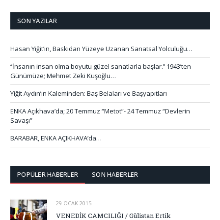
SON YAZILAR
Hasan Yiğit’in, Baskıdan Yüzeye Uzanan Sanatsal Yolculuğu…
‘’İnsanın insan olma boyutu güzel sanatlarla başlar.’’ 1943’ten
Günümüze; Mehmet Zeki Kuşoğlu…
Yiğit Aydın’ın Kaleminden: Baş Belaları ve Başyapıtları
ENKA Açıkhava’da; 20 Temmuz “Metot”- 24 Temmuz “Devlerin
Savaşı”
BARABAR, ENKA AÇIKHAVA’da…
POPÜLER HABERLER
SON HABERLER
29 OCAK 2015
VENEDİK CAMCILIĞI / Gülistan Ertik