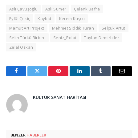
Aslı Çavuşoğlu
Aslı Sümer
Çelenk Bafra
Eylül Çekiç
Kaybid
Kerem Kuşcu
Mamut Art Project
Mehmet Sıddık Turan
Selçuk Artut
Selin Türkü Birben
Seniz_Polat
Taylan Demirbiler
Zelal Özkan
Facebook
Twitter
Pinterest
LinkedIn
Tumblr
Email
KÜLTÜR SANAT HARITASI
BENZER
HABERLER