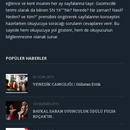
eğlence ve kent insanını her ay sayfalarına taşır. Gazetecilik
terimi olarak da bilinen 5N 1K""Ne? Nerede? Ne zaman? Nasıl?
Neden? ve Kim?" prensibini öngörerek sayfalarının konseptini
hazırlarken okuyucuya soracağı soruların cevaplarını verir. Bu
sayede hem okuyucuya yol gösterir, hem de okuyucunun
bilgilenmesine olanak sunar.
POPÜLER HABERLER
29 OCAK 2015
VENEDİK CAMCILIĞI / Gülistan Ertik
14 HAZIRAN 2015
BAYKAL SARAN OYUNCULUK ÖDÜLÜ FULYA
KOÇAK’IN…