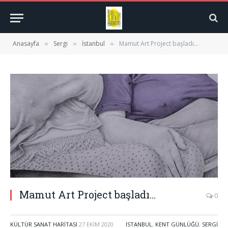
Anasayfa
Sergi
İstanbul
Mamut Art Project başladı…
»
»
»
Mamut Art Project başladı…
0
KÜLTÜR SANAT HARITASI
27 EKIM 2020
İSTANBUL
,
KENT GÜNLÜĞÜ
,
SERGI