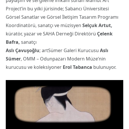
paylaşım ve sergileme imkânı sunan Mamut Art
Project’in bu yılki jürisinde; Sabancı Üniversitesi
Görsel Sanatlar ve Görsel İletişim Tasarım Programı
Koordinatörü, sanatçı ve müzisyen
Selçuk Artut,
küratör, yazar ve SAHA Derneği Direktörü
Çelenk
Bafra,
sanatçı
Aslı Çavuşoğlu
; artSümer Galeri Kurucusu
Aslı
Sümer
, OMM – Odunpazarı Modern Müze’nin
kurucusu ve koleksiyoner
Erol Tabanca
bulunuyor.