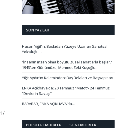
SON YAZILAR
Hasan Yiğit’in, Baskıdan Yüzeye Uzanan Sanatsal
Yolculuğu…
‘’İnsanın insan olma boyutu güzel sanatlarla başlar.’’
1943’ten Günümüze; Mehmet Zeki Kuşoğlu…
Yiğit Aydın’ın Kaleminden: Baş Belaları ve Başyapıtları
ENKA Açıkhava’da; 20 Temmuz “Metot”- 24 Temmuz
“Devlerin Savaşı”
BARABAR, ENKA AÇIKHAVA’da…
i /
POPÜLER HABERLER
SON HABERLER