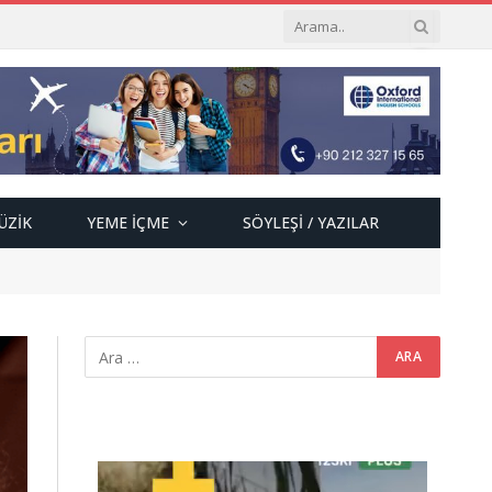
ÜZIK
YEME İÇME
SÖYLEŞI / YAZILAR
Video
oynatıcı