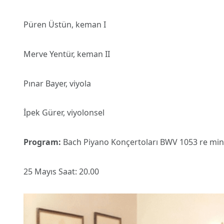
Püren Üstün, keman I
Merve Yentür, keman II
Pınar Bayer, viyola
İpek Gürer, viyolonsel
Program:
Bach Piyano Konçertoları BWV 1053 re minör
25 Mayıs Saat: 20.00