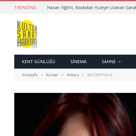
TRENDING
Hasan Yiğit’in, Baskıdan Yüzeye Uzanan Sana
KENT GÜNLÜĞÜ
SINEMA
SAHNE
Anasayfa
Konser
Ankara
MOZARTHAUS
»
»
»