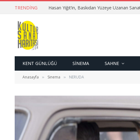
TRENDING
Hasan Yiğit’in, Baskıdan Yüzeye Uzanan Sana
KENT GÜNLÜĞÜ
SINEMA
SAHNE
Anasayfa
Sinema
NERUDA
»
»