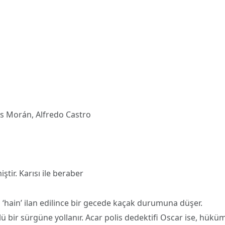
es Morán, Alfredo Castro
ştir. Karısı ile beraber
 ‘hain’ ilan edilince bir gecede kaçak durumuna düşer.
lü bir sürgüne yollanır. Acar polis dedektifi Oscar ise, hükü