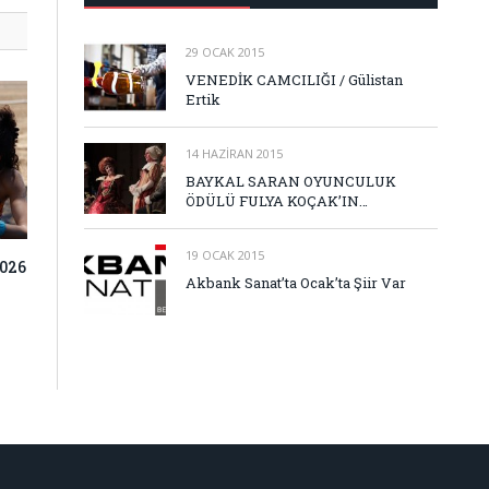
29 OCAK 2015
VENEDİK CAMCILIĞI / Gülistan
Ertik
14 HAZIRAN 2015
BAYKAL SARAN OYUNCULUK
ÖDÜLÜ FULYA KOÇAK’IN…
19 OCAK 2015
026
Akbank Sanat’ta Ocak’ta Şiir Var