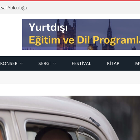
tsal Yolculuğu…
KONSER
SERGI
FESTIVAL
KITAP
M