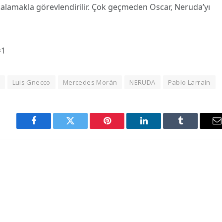
alamakla görevlendirilir. Çok geçmeden Oscar, Neruda’yı
=1
Luis Gnecco
Mercedes Morán
NERUDA
Pablo Larraín
Facebook
Twitter
Pinterest
LinkedIn
Tumblr
E