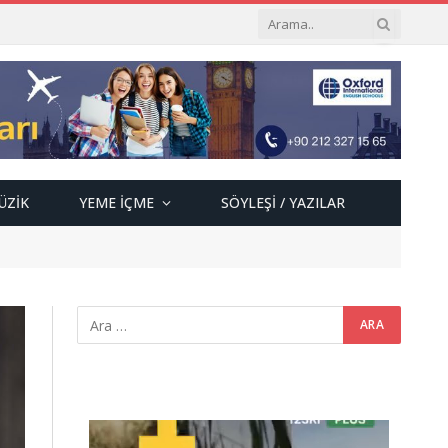
ÜZIK
YEME İÇME
SÖYLEŞI / YAZILAR
Video
oynatıcı