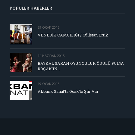
POPÜLER HABERLER
29 OCAK 2015
VENEDİK CAMCILIĞI / Gülistan Ertik
14 HAZIRAN 2015
BAYKAL SARAN OYUNCULUK ÖDÜLÜ FULYA
KOÇAK’IN…
19 OCAK 2015
Akbank Sanat’ta Ocak’ta Şiir Var