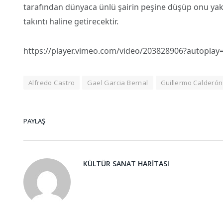
tarafından dünyaca ünlü şairin peşine düşüp onu yak
takıntı haline getirecektir.
https://player.vimeo.com/video/203828906?autoplay
Alfredo Castro
Gael Garcia Bernal
Guillermo Calderón
PAYLAŞ
KÜLTÜR SANAT HARITASI