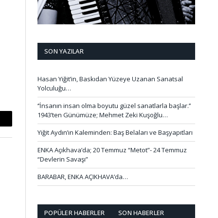
SON YAZILAR
Hasan Yiğit’in, Baskıdan Yüzeye Uzanan Sanatsal
Yolculuğu…
‘’İnsanın insan olma boyutu güzel sanatlarla başlar.’’
1943’ten Günümüze; Mehmet Zeki Kuşoğlu…
mail
Yiğit Aydın’ın Kaleminden: Baş Belaları ve Başyapıtları
ENKA Açıkhava’da; 20 Temmuz “Metot”- 24 Temmuz
“Devlerin Savaşı”
BARABAR, ENKA AÇIKHAVA’da…
POPÜLER HABERLER
SON HABERLER