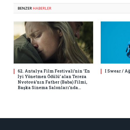
BENZER
HABERLER
62. Antalya Film Festivali’nin ‘En
I Swear / A
İyi Yönetmen Ödülü’ alan Tereza
Nvotová’nın Father (Baba) Filmi,
Başka Sinema Salonları’nda…