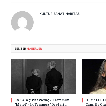
KÜLTÜR SANAT HARITASI
BENZER
HABERLER
ENKA Açıkhava’da; 20 Temmuz
HEYKELE F
“Metot”- 24 Temmuz “Devlerin
Camille Cl