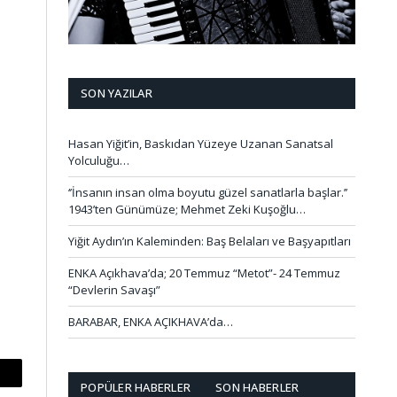
SON YAZILAR
Hasan Yiğit’in, Baskıdan Yüzeye Uzanan Sanatsal
Yolculuğu…
‘’İnsanın insan olma boyutu güzel sanatlarla başlar.’’
1943’ten Günümüze; Mehmet Zeki Kuşoğlu…
Yiğit Aydın’ın Kaleminden: Baş Belaları ve Başyapıtları
ENKA Açıkhava’da; 20 Temmuz “Metot”- 24 Temmuz
“Devlerin Savaşı”
BARABAR, ENKA AÇIKHAVA’da…
mail
POPÜLER HABERLER
SON HABERLER