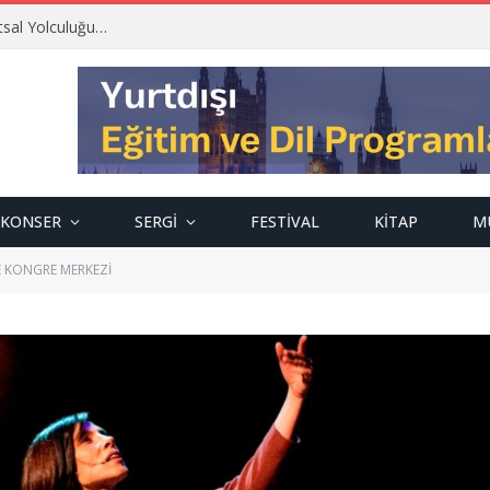
tsal Yolculuğu…
KONSER
SERGI
FESTIVAL
KITAP
M
 KONGRE MERKEZİ