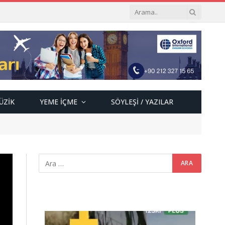
ÜZIK
YEME İÇME
SÖYLEŞI / YAZILAR
Video
oynatıcı