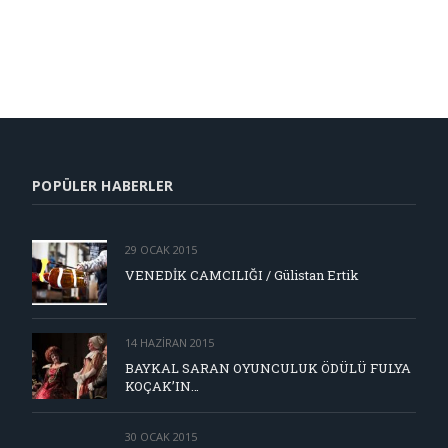
POPÜLER HABERLER
29 OCAK 2015
VENEDİK CAMCILIĞI / Gülistan Ertik
14 HAZIRAN 2015
BAYKAL SARAN OYUNCULUK ÖDÜLÜ FULYA
KOÇAK’IN…
30 OCAK 2015