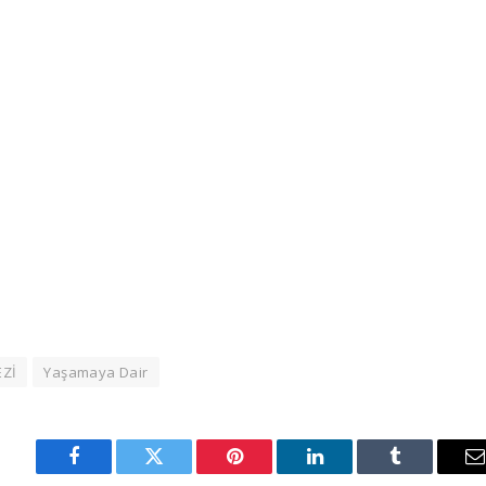
Zİ
Yaşamaya Dair
Facebook
Twitter
Pinterest
LinkedIn
Tumblr
E