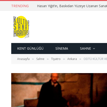
TRENDING
Hasan Yiğit’in, Baskıdan Yüzeye Uzanan Sana
KENT GÜNLÜĞÜ
SINEMA
SAHNE
Anasayfa
Sahne
Tiyatro
Ankara
ODTÜ KÜLTÜR VE
»
»
»
»