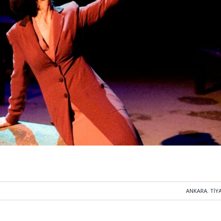
ANKARA
,
TIY