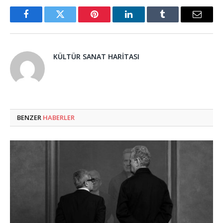
Facebook
Twitter
Pinterest
LinkedIn
Tumblr
Email
KÜLTÜR SANAT HARITASI
BENZER
HABERLER