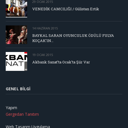
29 OCAK 2015
VENEDİK CAMCILIĞI / Gülistan Ertik
14 HAZIRAN 2015
BAYKAL SARAN OYUNCULUK ÖDÜLÜ FULYA
KOÇAK’IN…
19 OCAK 2015
Akbank Sanat’ta Ocak’ta Şiir Var
GENEL BILGI
Yapım
Gergedan Tanıtım
Web Tasarım Uygulama