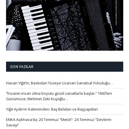
SON YAZILAR
Hasan Yiğit’in, Baskıdan Yüzeye Uzanan Sanatsal Yolculuğu…
‘’İnsanın insan olma boyutu güzel sanatlarla başlar.’’ 1943’ten
Günümüze; Mehmet Zeki Kuşoğlu…
Yiğit Aydın’ın Kaleminden: Baş Belaları ve Başyapıtları
ENKA Açıkhava’da; 20 Temmuz “Metot”- 24 Temmuz “Devlerin
Savaşı”