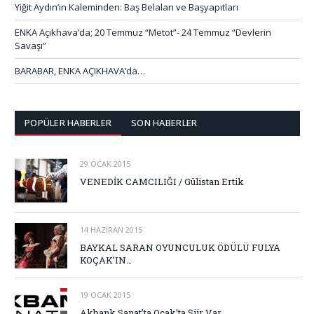
Yiğit Aydın’ın Kaleminden: Baş Belaları ve Başyapıtları
ENKA Açıkhava’da; 20 Temmuz “Metot”- 24 Temmuz “Devlerin
Savaşı”
BARABAR, ENKA AÇIKHAVA’da…
POPÜLER HABERLER
SON HABERLER
29 OCAK 2015
VENEDİK CAMCILIĞI / Gülistan Ertik
14 HAZIRAN 2015
BAYKAL SARAN OYUNCULUK ÖDÜLÜ FULYA
KOÇAK’IN…
19 OCAK 2015
Akbank Sanat’ta Ocak’ta Şiir Var