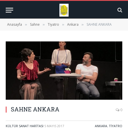
Anasayfa
Sahne
Tiyatro
Ankara
SAHNE ANKARA
»
»
»
»
SAHNE ANKARA
0
KÜLTÜR SANAT HARITASI
5 MAYIS 2017
ANKARA
,
TIYATRO