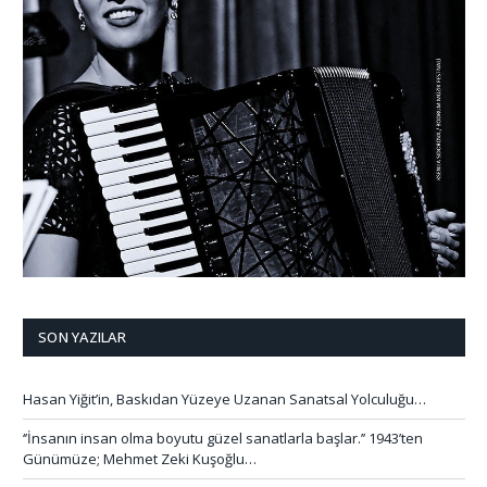
SON YAZILAR
Hasan Yiğit’in, Baskıdan Yüzeye Uzanan Sanatsal Yolculuğu…
‘’İnsanın insan olma boyutu güzel sanatlarla başlar.’’ 1943’ten
Günümüze; Mehmet Zeki Kuşoğlu…