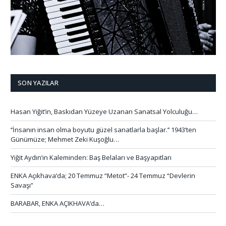
SON YAZILAR
Hasan Yiğit’in, Baskıdan Yüzeye Uzanan Sanatsal Yolculuğu…
‘’İnsanın insan olma boyutu güzel sanatlarla başlar.’’ 1943’ten
Günümüze; Mehmet Zeki Kuşoğlu…
Yiğit Aydın’ın Kaleminden: Baş Belaları ve Başyapıtları
ENKA Açıkhava’da; 20 Temmuz “Metot”- 24 Temmuz “Devlerin
Savaşı”
BARABAR, ENKA AÇIKHAVA’da…