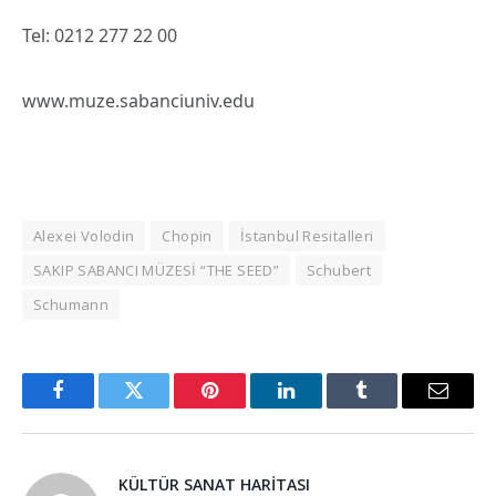
Tel: 0212 277 22 00
www.muze.sabanciuniv.edu
Alexei Volodin
Chopin
İstanbul Resitalleri
SAKIP SABANCI MÜZESİ “THE SEED”
Schubert
Schumann
Facebook
Twitter
Pinterest
LinkedIn
Tumblr
Email
KÜLTÜR SANAT HARITASI