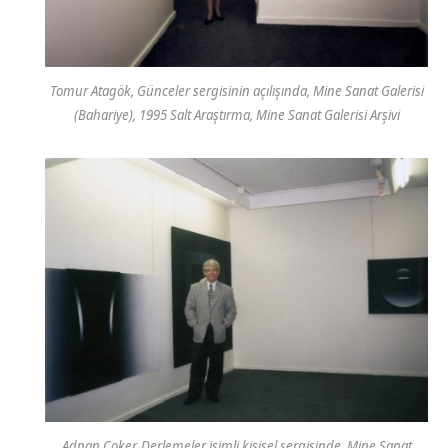
Tomur Atagök, Günceler sergisinin açılışında, Mine Sanat Galerisi
(Bahariye), 1995 Salt Araştırma, Mine Sanat Galerisi Arşivi
Adnan Çoker, Derlemeler isimli kişisel sergisinde, Mine Sanat