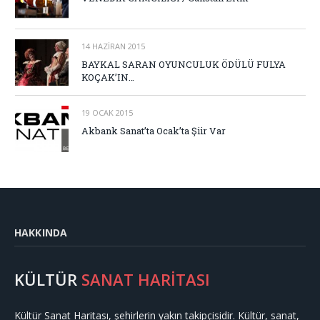
14 HAZIRAN 2015
BAYKAL SARAN OYUNCULUK ÖDÜLÜ FULYA
KOÇAK’IN…
19 OCAK 2015
Akbank Sanat’ta Ocak’ta Şiir Var
HAKKINDA
KÜLTÜR
SANAT HARİTASI
Kültür Sanat Haritası, şehirlerin yakın takipçisidir. Kültür, sanat,