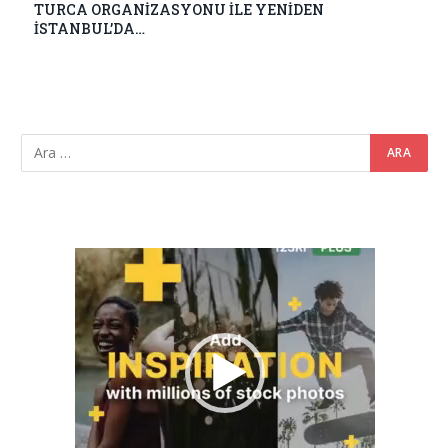
TURCA ORGANİZASYONU İLE YENİDEN
İSTANBUL’DA…
Video
oynatıcı