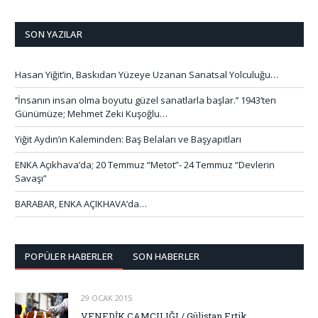
SON YAZILAR
Hasan Yiğit’in, Baskıdan Yüzeye Uzanan Sanatsal Yolculuğu…
‘’İnsanın insan olma boyutu güzel sanatlarla başlar.’’ 1943’ten
Günümüze; Mehmet Zeki Kuşoğlu…
Yiğit Aydın’ın Kaleminden: Baş Belaları ve Başyapıtları
ENKA Açıkhava’da; 20 Temmuz “Metot”- 24 Temmuz “Devlerin
Savaşı”
BARABAR, ENKA AÇIKHAVA’da…
POPÜLER HABERLER
SON HABERLER
29 OCAK 2015
VENEDİK CAMCILIĞI / Gülistan Ertik