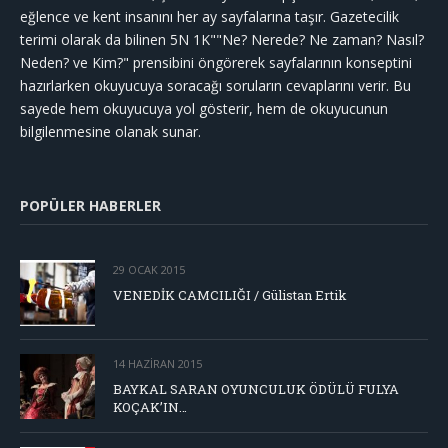
eğlence ve kent insanını her ay sayfalarına taşır. Gazetecilik
terimi olarak da bilinen 5N 1K""Ne? Nerede? Ne zaman? Nasıl?
Neden? ve Kim?" prensibini öngörerek sayfalarının konseptini
hazırlarken okuyucuya soracağı soruların cevaplarını verir. Bu
sayede hem okuyucuya yol gösterir, hem de okuyucunun
bilgilenmesine olanak sunar.
POPÜLER HABERLER
29 OCAK 2015
VENEDİK CAMCILIĞI / Gülistan Ertik
14 HAZIRAN 2015
BAYKAL SARAN OYUNCULUK ÖDÜLÜ FULYA
KOÇAK’IN…