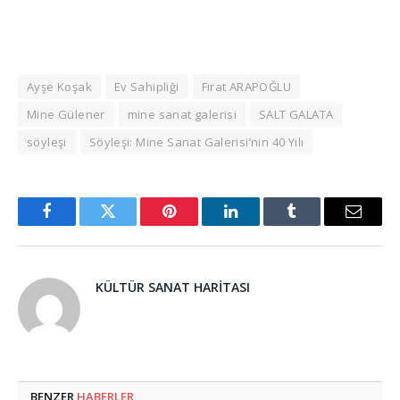
Ayşe Koşak
Ev Sahipliği
Fırat ARAPOĞLU
Mine Gülener
mine sanat galerisi
SALT GALATA
söyleşi
Söyleşi: Mine Sanat Galerisi’nin 40 Yılı
Facebook
Twitter
Pinterest
LinkedIn
Tumblr
Email
KÜLTÜR SANAT HARITASI
BENZER
HABERLER