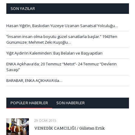
SON YAZILAR
Hasan Yiğit’in, Baskıdan Yüzeye Uzanan Sanatsal Yolculuğu…
‘’İnsanın insan olma boyutu güzel sanatlarla başlar.’’ 1943’ten
Günümüze; Mehmet Zeki Kuşoğlu…
Yiğit Aydın’ın Kaleminden: Baş Belaları ve Başyapıtları
ENKA Açıkhava’da; 20 Temmuz “Metot”- 24 Temmuz “Devlerin
Savaşı”
BARABAR, ENKA AÇIKHAVA’da…
POPÜLER HABERLER
SON HABERLER
29 OCAK 2015
VENEDİK CAMCILIĞI / Gülistan Ertik