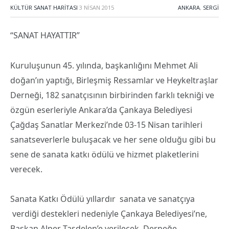
KÜLTÜR SANAT HARITASI
3 NISAN 2015
ANKARA
,
SERGI
“SANAT HAYATTIR”
Kuruluşunun 45. yılında, başkanlığını Mehmet Ali
doğan’ın yaptığı, Birleşmiş Ressamlar ve Heykeltraşlar
Derneği, 182 sanatçısının birbirinden farklı tekniği ve
özgün eserleriyle Ankara’da Çankaya Belediyesi
Çağdaş Sanatlar Merkezi’nde 03-15 Nisan tarihleri
sanatseverlerle buluşacak ve her sene olduğu gibi bu
sene de sanata katkı ödülü ve hizmet plaketlerini
verecek.
Sanata Katkı Ödülü yıllardır sanata ve sanatçıya
verdiği destekleri nedeniyle Çankaya Belediyesi’ne,
Başkan Alper Taşdelen’e verilecek. Derneğe