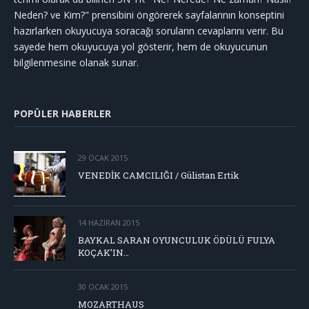
Neden? ve Kim?" prensibini öngörerek sayfalarının konseptini
hazırlarken okuyucuya soracağı soruların cevaplarını verir. Bu
sayede hem okuyucuya yol gösterir, hem de okuyucunun
bilgilenmesine olanak sunar.
POPÜLER HABERLER
29 OCAK 2015
VENEDİK CAMCILIĞI / Gülistan Ertik
14 HAZIRAN 2015
BAYKAL SARAN OYUNCULUK ÖDÜLÜ FULYA
KOÇAK’IN…
30 OCAK 2015
MOZARTHAUS