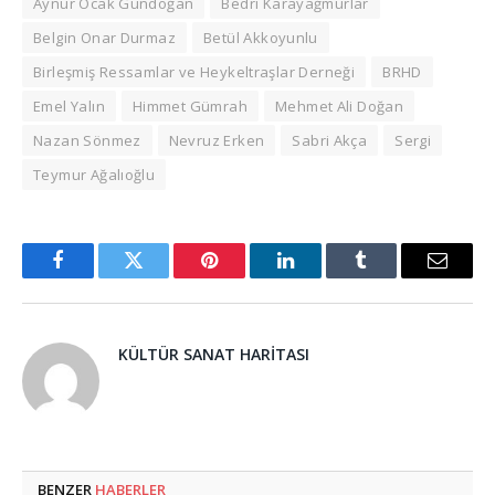
Aynur Ocak Gündoğan
Bedri Karayağmurlar
Belgin Onar Durmaz
Betül Akkoyunlu
Birleşmiş Ressamlar ve Heykeltraşlar Derneği
BRHD
Emel Yalın
Himmet Gümrah
Mehmet Ali Doğan
Nazan Sönmez
Nevruz Erken
Sabri Akça
Sergi
Teymur Ağalıoğlu
Facebook
Twitter
Pinterest
LinkedIn
Tumblr
Email
KÜLTÜR SANAT HARITASI
BENZER
HABERLER