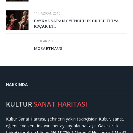
14 HAZIRAN 2015
BAYKAL SARAN OYUNCULUK ÖDÜLÜ FULYA
KOÇAK’IN…
30 OCAK 2015
MOZARTHAUS
HAKKINDA
KÜLTÜR
SANAT HARİTASI
Kültür Sanat Haritası, şehirlerin yakın takipçisidir. Kültür, sanat,
eğlence ve kent insanını her ay sayfalarına taşır. Gazetecilik
terimi olarak da bilinen 5N 1K""Ne? Nerede? Ne zaman? Nasıl?