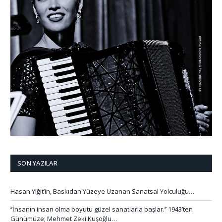
SON YAZILAR
Hasan Yiğit’in, Baskıdan Yüzeye Uzanan Sanatsal Yolculuğu…
‘’İnsanın insan olma boyutu güzel sanatlarla başlar.’’ 1943’ten
Günümüze; Mehmet Zeki Kuşoğlu…