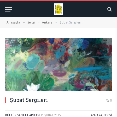
Anasayfa
Sergi
Ankara
Şubat Sergileri
»
»
»
Şubat Sergileri
0
KÜLTÜR SANAT HARITASI
11 ŞUBAT 2015
ANKARA
,
SERGI