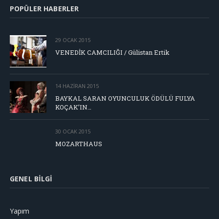
POPÜLER HABERLER
29 OCAK 2015
VENEDİK CAMCILIĞI / Gülistan Ertik
14 HAZIRAN 2015
BAYKAL SARAN OYUNCULUK ÖDÜLÜ FULYA
KOÇAK’IN…
30 OCAK 2015
MOZARTHAUS
GENEL BILGI
Yapım