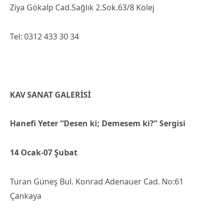
Ziya Gökalp Cad.Sağlık 2.Sok.63/8 Kolej
Tel: 0312 433 30 34
KAV SANAT GALERİSİ
Hanefi Yet
er “Desen ki; Demesem ki?” Sergisi
14 Ocak-07 Şubat
Turan Güneş Bul. Konrad Adenauer Cad. No:61
Çankaya