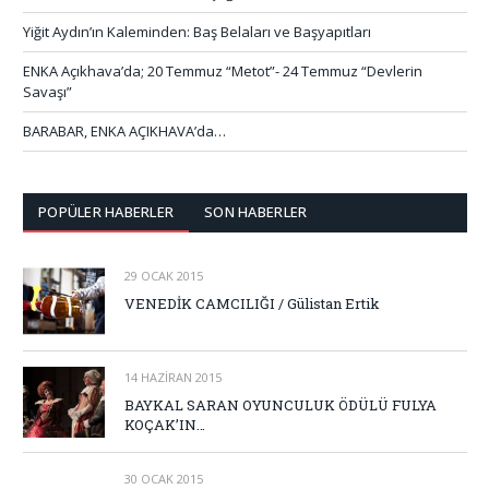
Yiğit Aydın’ın Kaleminden: Baş Belaları ve Başyapıtları
ENKA Açıkhava’da; 20 Temmuz “Metot”- 24 Temmuz “Devlerin
Savaşı”
BARABAR, ENKA AÇIKHAVA’da…
POPÜLER HABERLER
SON HABERLER
29 OCAK 2015
VENEDİK CAMCILIĞI / Gülistan Ertik
14 HAZIRAN 2015
BAYKAL SARAN OYUNCULUK ÖDÜLÜ FULYA
KOÇAK’IN…
30 OCAK 2015