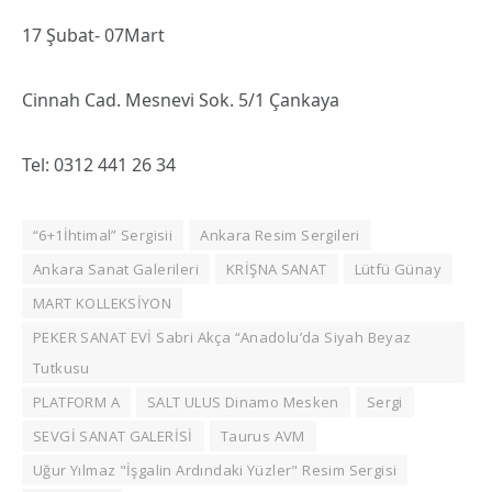
17 Şubat- 07Mart
Cinnah Cad. Mesnevi Sok. 5/1 Çankaya
Tel: 0312 441 26 34
“6+1İhtimal” Sergisii
Ankara Resim Sergileri
Ankara Sanat Galerileri
KRİŞNA SANAT
Lütfü Günay
MART KOLLEKSİYON
PEKER SANAT EVİ Sabri Akça “Anadolu’da Siyah Beyaz
Tutkusu
PLATFORM A
SALT ULUS Dinamo Mesken
Sergi
SEVGİ SANAT GALERİSİ
Taurus AVM
Uğur Yılmaz "İşgalin Ardındaki Yüzler" Resim Sergisi